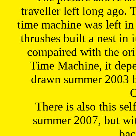
traveller left long ago. 
time machine was left in 
thrushes built a nest in 
compaired with the or
Time Machine, it depe
drawn summer 2003 by
C
There is also this sel
summer 2007, but wit
bac