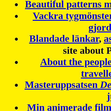
Beautiful patterns
Vackra tygmönster
gjor
Blandade länkar
,
a
site about 
About the peopl
travell
Masteruppsatsen
De
Min animerade fil