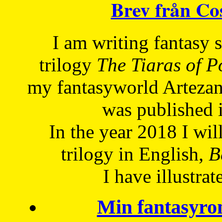
Brev från C
I am writing fantasy
trilogy
The Tiaras of 
my fantasyworld Artezan
was published 
In the year 2018 I will
trilogy in English,
Be
I have
illustrat
Min fantasyro