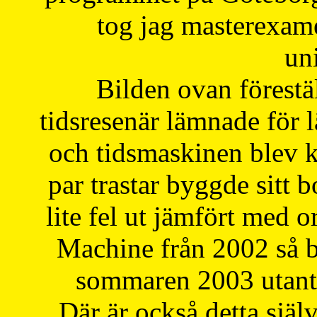
tog jag masterexa
uni
Bilden ovan förestä
tidsresenär lämnade för 
och tidsmaskinen blev k
par trastar byggde sitt b
lite fel ut jämfört med 
Machine från 2002 så be
sommaren 2003 utantil
Där är också detta själ