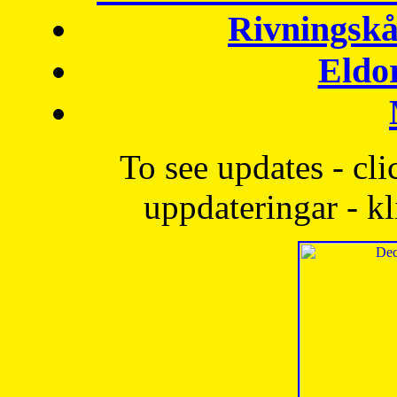
Rivningskå
Eldo
To see updates - cli
uppdateringar - kl