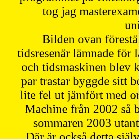
tog jag masterexa
uni
Bilden ovan förestä
tidsresenär lämnade för 
och tidsmaskinen blev k
par trastar byggde sitt b
lite fel ut jämfört med 
Machine från 2002 så be
sommaren 2003 utantil
Där är också detta själ