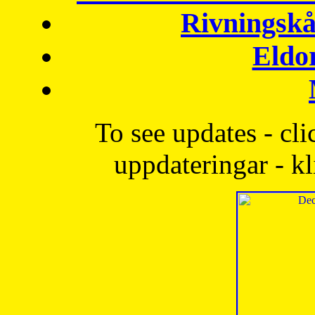
Rivningskå
Eldo
To see updates - cli
uppdateringar - kl