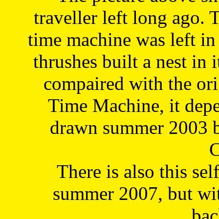
traveller left long ago. 
time machine was left in 
thrushes built a nest in 
compaired with the or
Time Machine, it depe
drawn summer 2003 by
C
There is also this sel
summer 2007, but wit
bac