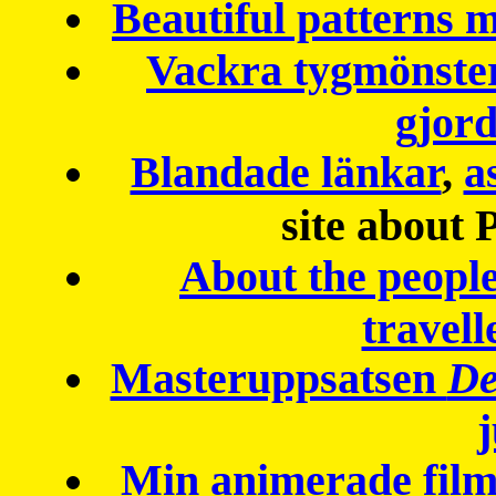
Beautiful patterns
Vackra tygmönster
gjor
Blandade länkar
,
a
site about 
About the peopl
travell
Masteruppsatsen
De
Min animerade fil