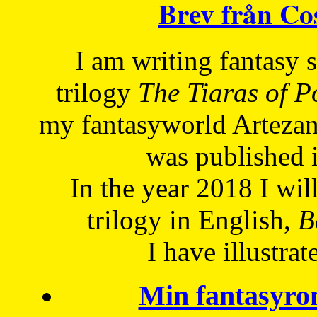
Brev från C
I am writing fantasy
trilogy
The Tiaras of 
my fantasyworld Artezan
was published 
In the year 2018 I will
trilogy in English,
Be
I have
illustrat
Min fantasyro