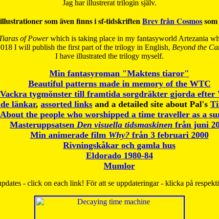
Jag har illustrerat trilogin själv.
illustrationer som även finns i sf-tidskriften
Brev från Cosmos
som 
Tiaras of Power
which is taking place in my fantasyworld Artezania whi
018 I will publish the first part of the trilogy in English,
Beyond the Can
I have
illustrated the trilogy myself.
Min fantasyroman "Maktens tiaror"
Beautiful patterns made in memory of the WTC
Vackra tygmönster till framtida sorgdräkter gjorda efte
de länkar
,
assorted links
and a detailed site about Pal's
T
About the people who worshipped a time traveller as a s
Masteruppsatsen
Den visuella tidsmaskinen
från juni 2
Min animerade film
Why?
från 3 februari 2000
Rivningskåkar och gamla hus
Eldorado 1980-84
Mumlor
pdates - click on each link! För att se uppdateringar - klicka på respekt