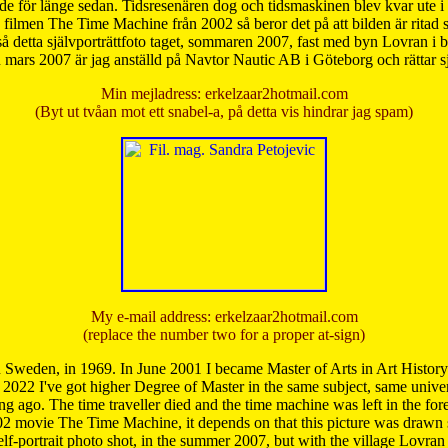
de för länge sedan. Tidsresenären dog och tidsmaskinen blev kvar ute i s
från filmen The Time Machine från 2002 så beror det på att bilden är ritad
å detta självporträttfoto taget, sommaren 2007, fast med byn Lovran i
mars 2007 är jag anställd på Navtor Nautic AB i Göteborg och rättar s
Min mejladress: erkelzaar2hotmail.com
(Byt ut tvåan mot ett snabel-a, på detta vis hindrar jag spam)
My e-mail address: erkelzaar2hotmail.com
(replace the number two for a proper at-sign)
 Sweden, in 1969. In June 2001 I became Master of Arts in Art Histor
 2022 I've got higher Degree of Master in the same subject, same univer
 ago. The time traveller died and the time machine was left in the forest'
02 movie The Time Machine, it depends on that this picture was drawn
self-portrait photo shot, in the summer 2007, but with the village Lovra