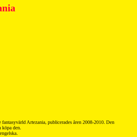
ania
 fantasyvärld Artezania, publicerades åren 2008-2010. Den
an köpa den.
 engelska.