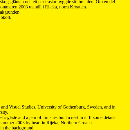
kogsgläntan och ett par trastar byggde sitt bo i den. Om en del
 sommaren 2003 utantill i Rijeka, norra Kroatien.
 bakgrunden.
jökort.
y and Visual Studies, University of Gothenburg, Sweden, and in
sity.
s glade and a pair of thrushes built a nest in it. If some details
 summer 2003 by heart in Rijeka, Northern Croatia
.
n in the background.