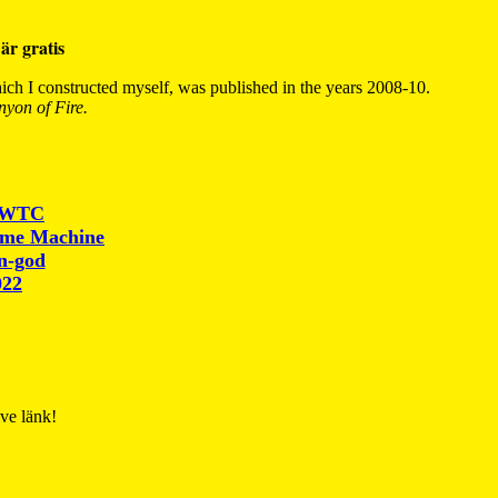
är gratis
ch I constructed myself, was published in the years 2008-10.
yon of Fire.
r WTC
ime Machine
un-god
022
ive länk!