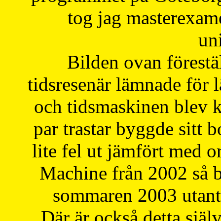
tog jag masterexa
uni
Bilden ovan förestä
tidsresenär lämnade för 
och tidsmaskinen blev k
par trastar byggde sitt b
lite fel ut jämfört med 
Machine från 2002 så be
sommaren 2003 utantil
Där är också detta själ