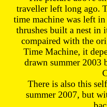
traveller left long ago. 
time machine was left in 
thrushes built a nest in 
compaired with the or
Time Machine, it depe
drawn summer 2003 by
C
There is also this sel
summer 2007, but wit
bac