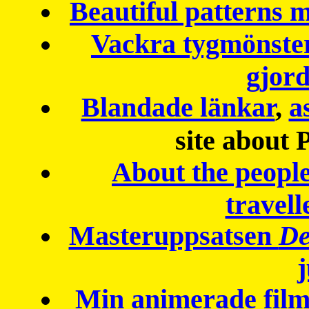
Beautiful patterns
Vackra tygmönster
gjor
Blandade länkar
,
a
site about 
About the peopl
travell
Masteruppsatsen
De
Min animerade fil