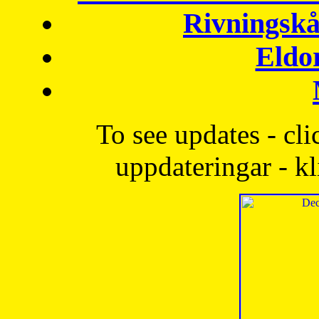
Rivningskå
Eldo
To see updates - cli
uppdateringar - kl