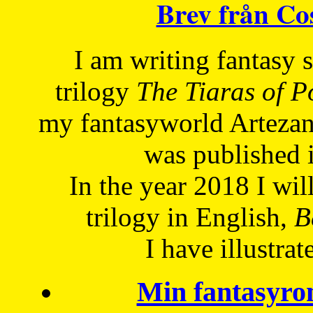
Brev från C
I am writing fantasy
trilogy
The Tiaras of 
my fantasyworld Artezan
was published 
In the year 2018 I will
trilogy in English,
Be
I have
illustrat
Min fantasyro