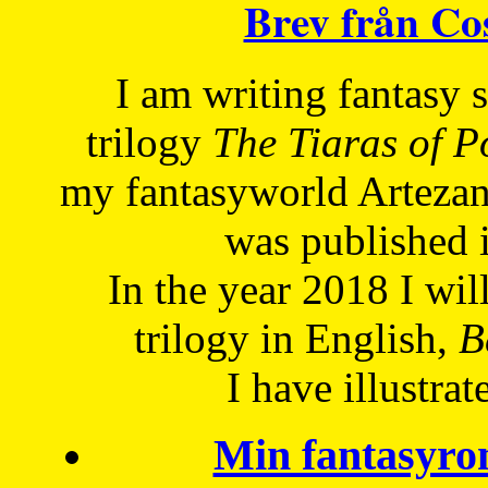
Brev från C
I am writing fantasy
trilogy
The Tiaras of 
my fantasyworld Artezan
was published 
In the year 2018 I will
trilogy in English,
Be
I have
illustrat
Min fantasyro