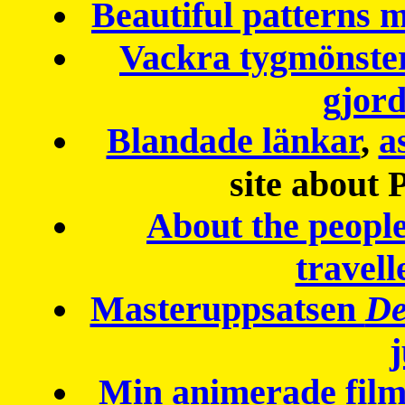
Beautiful patterns
Vackra tygmönster
gjor
Blandade länkar
,
a
site about 
About the peopl
travell
Masteruppsatsen
De
Min animerade fil