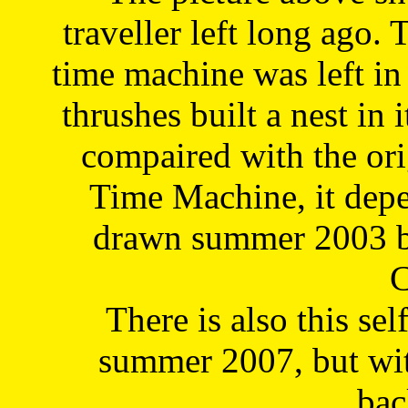
traveller left long ago. 
time machine was left in 
thrushes built a nest in 
compaired with the or
Time Machine, it depe
drawn summer 2003 by
C
There is also this sel
summer 2007, but wit
bac