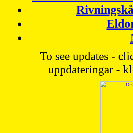
Rivningskå
Eldo
To see updates - cli
uppdateringar - kl