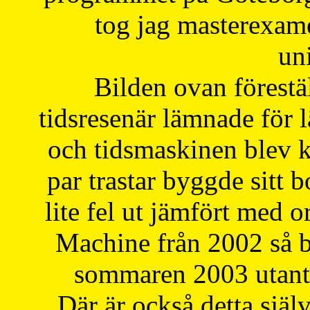
tog jag masterexa
uni
Bilden ovan förestä
tidsresenär lämnade för 
och tidsmaskinen blev k
par trastar byggde sitt b
lite fel ut jämfört med 
Machine från 2002 så be
sommaren 2003 utantil
Där är också detta själ