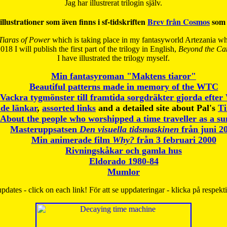
Jag har illustrerat trilogin själv.
illustrationer som även finns i sf-tidskriften
Brev från Cosmos
som 
Tiaras of Power
which is taking place in my fantasyworld Artezania whi
018 I will publish the first part of the trilogy in English,
Beyond the Can
I have
illustrated the trilogy myself.
Min fantasyroman "Maktens tiaror"
Beautiful patterns made in memory of the WTC
Vackra tygmönster till framtida sorgdräkter gjorda efte
de länkar
,
assorted links
and a detailed site about Pal's
T
About the people who worshipped a time traveller as a s
Masteruppsatsen
Den visuella tidsmaskinen
från juni 2
Min animerade film
Why?
från 3 februari 2000
Rivningskåkar och gamla hus
Eldorado 1980-84
Mumlor
pdates - click on each link! För att se uppdateringar - klicka på respekt