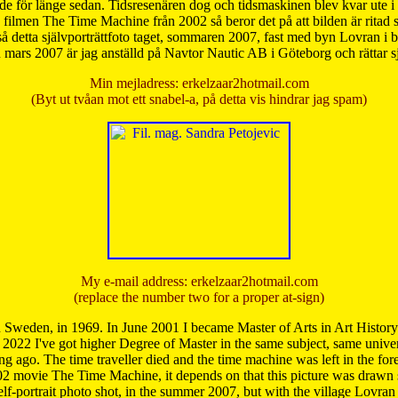
de för länge sedan. Tidsresenären dog och tidsmaskinen blev kvar ute i s
från filmen The Time Machine från 2002 så beror det på att bilden är ritad
å detta självporträttfoto taget, sommaren 2007, fast med byn Lovran i
mars 2007 är jag anställd på Navtor Nautic AB i Göteborg och rättar s
Min mejladress: erkelzaar2hotmail.com
(Byt ut tvåan mot ett snabel-a, på detta vis hindrar jag spam)
My e-mail address: erkelzaar2hotmail.com
(replace the number two for a proper at-sign)
 Sweden, in 1969. In June 2001 I became Master of Arts in Art Histor
 2022 I've got higher Degree of Master in the same subject, same univer
 ago. The time traveller died and the time machine was left in the forest'
02 movie The Time Machine, it depends on that this picture was drawn
self-portrait photo shot, in the summer 2007, but with the village Lovra