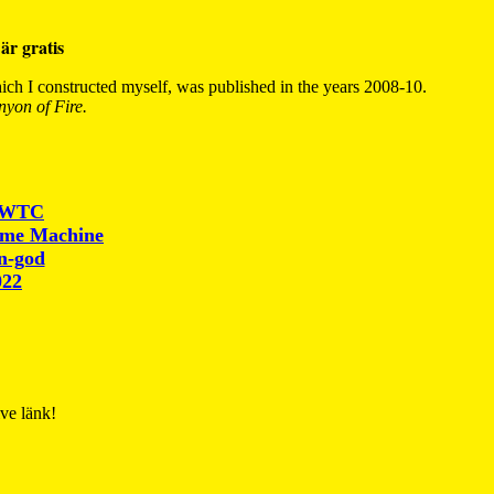
är gratis
ch I constructed myself, was published in the years 2008-10.
yon of Fire.
r WTC
ime Machine
un-god
022
ive länk!