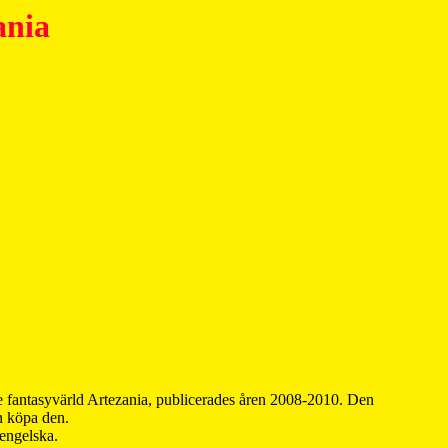
ania
 fantasyvärld Artezania, publicerades åren 2008-2010. Den
an köpa den.
 engelska.