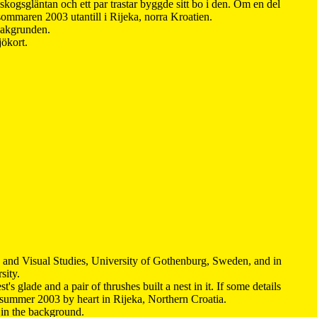
kogsgläntan och ett par trastar byggde sitt bo i den. Om en del
 sommaren 2003 utantill i Rijeka, norra Kroatien.
 bakgrunden.
jökort.
y and Visual Studies, University of Gothenburg, Sweden, and in
sity.
s glade and a pair of thrushes built a nest in it. If some details
 summer 2003 by heart in Rijeka, Northern Croatia
.
n in the background.