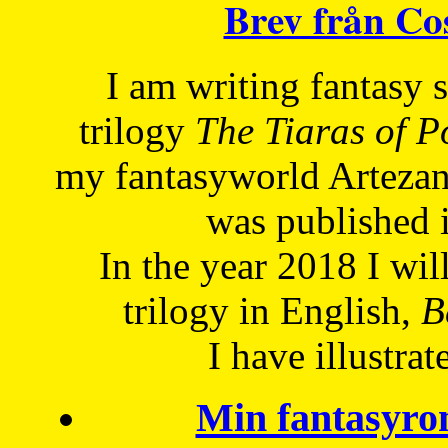
Brev från C
I am writing fantasy
trilogy
The Tiaras of 
my fantasyworld Artezan
was published 
In the year 2018 I will
trilogy in English,
Be
I have
illustrat
Min fantasyro