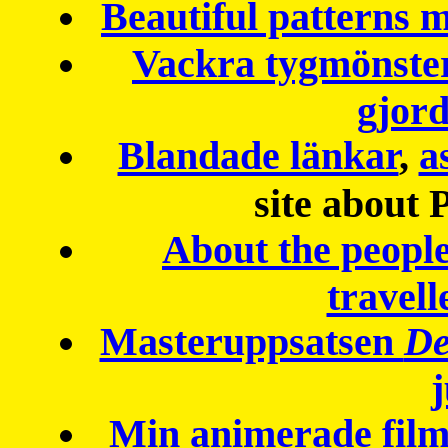
Beautiful patterns
Vackra tygmönster
gjor
Blandade länkar
,
a
site about 
About the peopl
travell
Masteruppsatsen
De
Min animerade fil