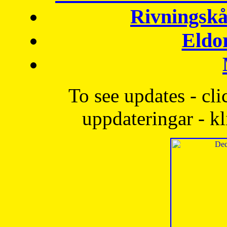
Rivningskå
Eldo
To see updates - cli
uppdateringar - kl