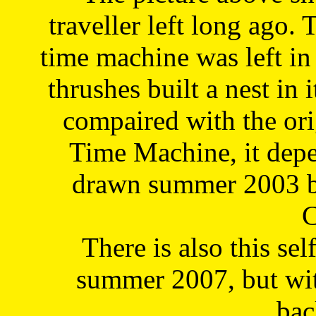
traveller left long ago. 
time machine was left in 
thrushes built a nest in 
compaired with the or
Time Machine, it depe
drawn summer 2003 by
C
There is also this sel
summer 2007, but wit
bac