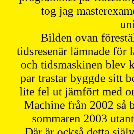
tog jag masterexa
uni
Bilden ovan förestä
tidsresenär lämnade för 
och tidsmaskinen blev k
par trastar byggde sitt b
lite fel ut jämfört med 
Machine från 2002 så be
sommaren 2003 utantil
Där är också detta själ