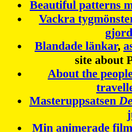
Beautiful patterns
Vackra tygmönster
gjor
Blandade länkar
,
a
site about 
About the peopl
travell
Masteruppsatsen
De
Min animerade fil