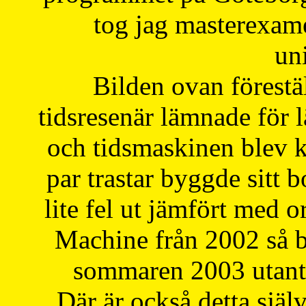
tog jag masterexa
uni
Bilden ovan förestä
tidsresenär lämnade för 
och tidsmaskinen blev k
par trastar byggde sitt b
lite fel ut jämfört med 
Machine från 2002 så be
sommaren 2003 utantil
Där är också detta själ