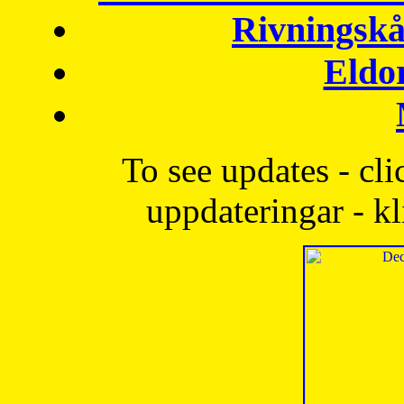
Rivningskå
Eldo
To see updates - cli
uppdateringar - kl