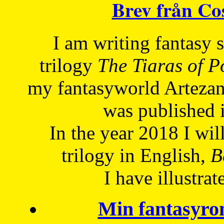
Brev från C
I am writing fantasy
trilogy
The Tiaras of 
my fantasyworld Artezan
was published 
In the year 2018 I will
trilogy in English,
Be
I have
illustrat
Min fantasyro