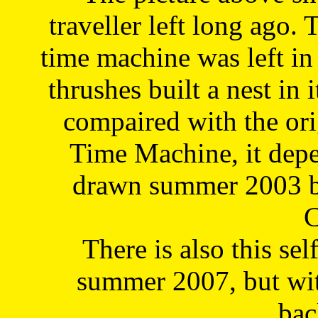
traveller left long ago. 
time machine was left in 
thrushes built a nest in 
compaired with the or
Time Machine, it depe
drawn summer 2003 by
C
There is also this sel
summer 2007, but wit
bac