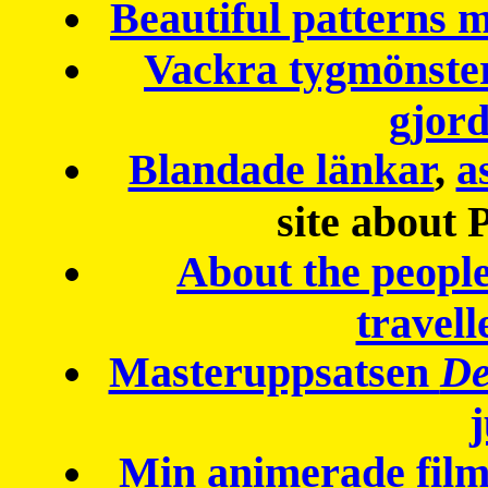
Beautiful patterns
Vackra tygmönster
gjor
Blandade länkar
,
a
site about 
About the peopl
travell
Masteruppsatsen
De
Min animerade fil