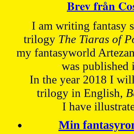
Brev från C
I am writing fantasy
trilogy
The Tiaras of 
my fantasyworld Artezan
was published 
In the year 2018 I will
trilogy in English,
Be
I have
illustrat
Min fantasyro