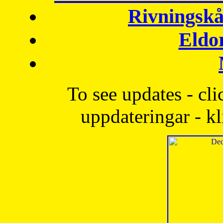
Rivningskå
Eldo
To see updates - cli
uppdateringar - kl