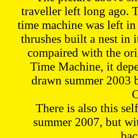
traveller left long ago. 
time machine was left in 
thrushes built a nest in 
compaired with the or
Time Machine, it depe
drawn summer 2003 by
C
There is also this sel
summer 2007, but wit
bac