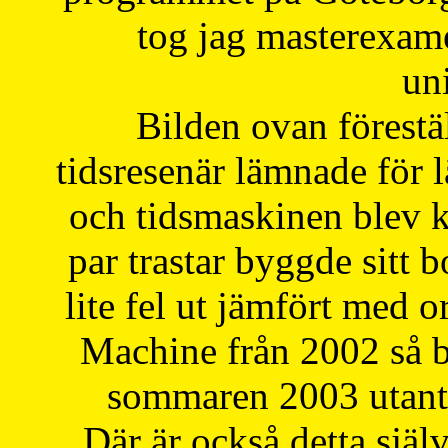
tog jag masterexa
uni
Bilden ovan förestä
tidsresenär lämnade för 
och tidsmaskinen blev k
par trastar byggde sitt b
lite fel ut jämfört med 
Machine från 2002 så be
sommaren 2003 utantil
Där är också detta själ