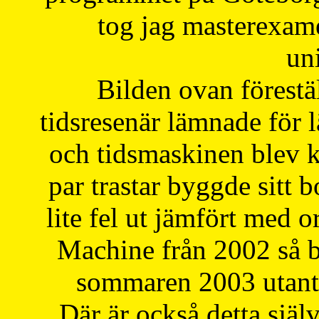
tog jag masterexa
uni
Bilden ovan förestä
tidsresenär lämnade för 
och tidsmaskinen blev k
par trastar byggde sitt b
lite fel ut jämfört med 
Machine från 2002 så be
sommaren 2003 utantil
Där är också detta själ