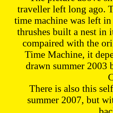
traveller left long ago. 
time machine was left in 
thrushes built a nest in 
compaired with the or
Time Machine, it depe
drawn summer 2003 by
C
There is also this sel
summer 2007, but wit
bac