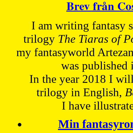
Brev från C
I am writing fantasy
trilogy
The Tiaras of 
my fantasyworld Artezan
was published 
In the year 2018 I will
trilogy in English,
Be
I have
illustrat
Min fantasyro