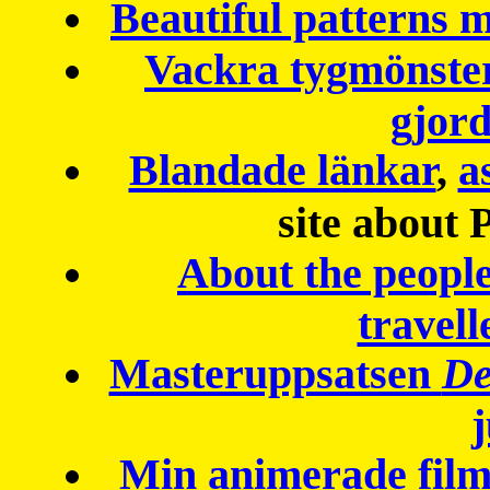
Beautiful patterns
Vackra tygmönster
gjor
Blandade länkar
,
a
site about 
About the peopl
travell
Masteruppsatsen
De
Min animerade fil