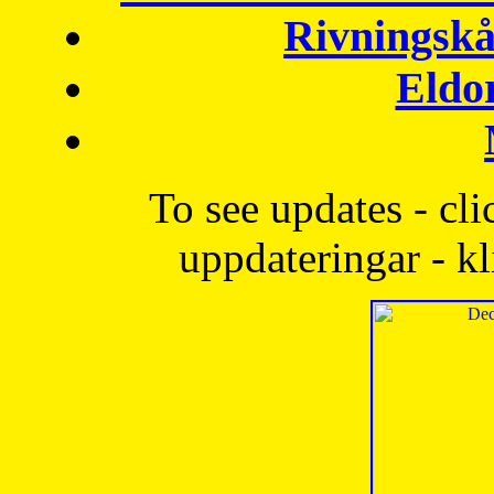
Rivningskå
Eldo
To see updates - cli
uppdateringar - kl