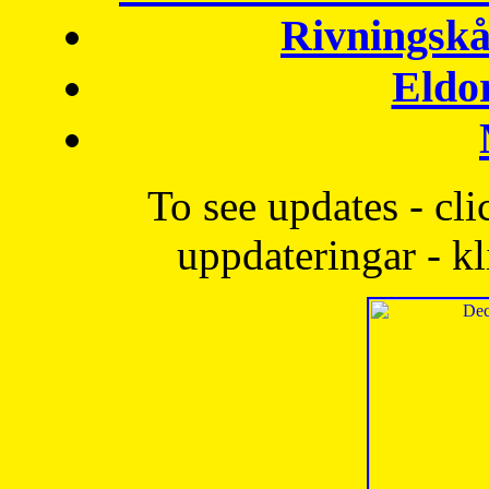
Rivningskå
Eldo
To see updates - cli
uppdateringar - kl