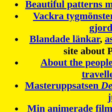
Beautiful patterns
Vackra tygmönster
gjor
Blandade länkar
,
a
site about 
About the peopl
travell
Masteruppsatsen
De
Min animerade fil