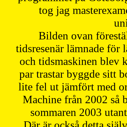
tog jag masterexa
uni
Bilden ovan förestä
tidsresenär lämnade för 
och tidsmaskinen blev k
par trastar byggde sitt b
lite fel ut jämfört med 
Machine från 2002 så be
sommaren 2003 utantil
Där är också detta själ