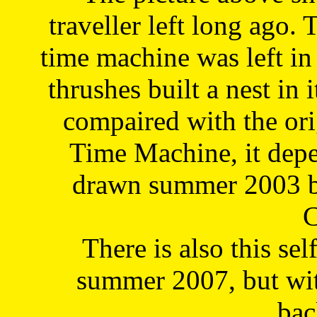
traveller left long ago. 
time machine was left in 
thrushes built a nest in 
compaired with the or
Time Machine, it depe
drawn summer 2003 by
C
There is also this sel
summer 2007, but wit
bac