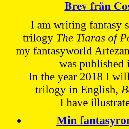
Brev från C
I am writing fantasy
trilogy
The Tiaras of 
my fantasyworld Artezan
was published 
In the year 2018 I will
trilogy in English,
Be
I have
illustrat
Min fantasyro