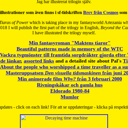
Jag har illustrerat trilogin själv.
illustrationer som även finns i sf-tidskriften
Brev från Cosmos
som 
Tiaras of Power
which is taking place in my fantasyworld Artezania whi
018 I will publish the first part of the trilogy in English,
Beyond the Can
I have
illustrated the trilogy myself.
Min fantasyroman "Maktens tiaror"
Beautiful patterns made in memory of the WTC
Vackra tygmönster till framtida sorgdräkter gjorda efte
de länkar
,
assorted links
and a detailed site about Pal's
T
About the people who worshipped a time traveller as a s
Masteruppsatsen
Den visuella tidsmaskinen
från juni 2
Min animerade film
Why?
från 3 februari 2000
Rivningskåkar och gamla hus
Eldorado 1980-84
Mumlor
pdates - click on each link! För att se uppdateringar - klicka på respekt