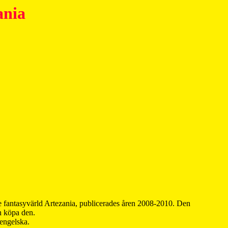
ania
 fantasyvärld Artezania, publicerades åren 2008-2010. Den
an köpa den.
 engelska.