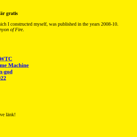
är gratis
ch I constructed myself, was published in the years 2008-10.
yon of Fire.
r WTC
ime Machine
un-god
022
ive länk!