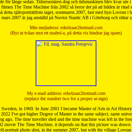
de för länge sedan. Tidsresenären dog och tidsmaskinen blev kvar ute i s
från filmen The Time Machine från 2002 så beror det på att bilden är ritad
å detta självporträttfoto taget, sommaren 2007, fast med byn Lovran i
mars 2007 är jag anställd på Navtor Nautic AB i Göteborg och rättar s
Min mejladress: erkelzaar2hotmail.com
(Byt ut tvåan mot ett snabel-a, på detta vis hindrar jag spam)
My e-mail address: erkelzaar2hotmail.com
(replace the number two for a proper at-sign)
 Sweden, in 1969. In June 2001 I became Master of Arts in Art Histor
 2022 I've got higher Degree of Master in the same subject, same univer
 ago. The time traveller died and the time machine was left in the forest'
02 movie The Time Machine, it depends on that this picture was drawn
self-portrait photo shot, in the summer 2007, but with the village Lovra