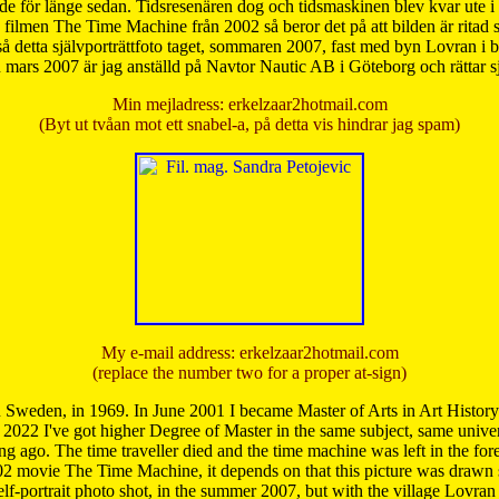
de för länge sedan. Tidsresenären dog och tidsmaskinen blev kvar ute i s
från filmen The Time Machine från 2002 så beror det på att bilden är ritad
å detta självporträttfoto taget, sommaren 2007, fast med byn Lovran i
mars 2007 är jag anställd på Navtor Nautic AB i Göteborg och rättar s
Min mejladress: erkelzaar2hotmail.com
(Byt ut tvåan mot ett snabel-a, på detta vis hindrar jag spam)
My e-mail address: erkelzaar2hotmail.com
(replace the number two for a proper at-sign)
 Sweden, in 1969. In June 2001 I became Master of Arts in Art Histor
 2022 I've got higher Degree of Master in the same subject, same univer
 ago. The time traveller died and the time machine was left in the forest'
02 movie The Time Machine, it depends on that this picture was drawn
self-portrait photo shot, in the summer 2007, but with the village Lovra