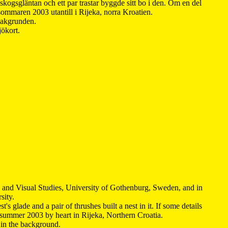
kogsgläntan och ett par trastar byggde sitt bo i den. Om en del
 sommaren 2003 utantill i Rijeka, norra Kroatien.
 bakgrunden.
jökort.
y and Visual Studies, University of Gothenburg, Sweden, and in
sity.
s glade and a pair of thrushes built a nest in it. If some details
 summer 2003 by heart in Rijeka, Northern Croatia
.
n in the background.