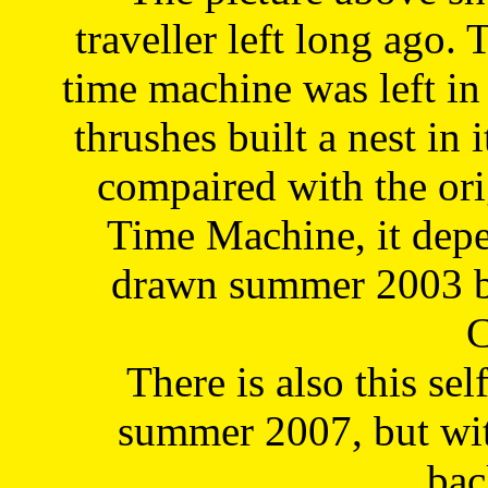
traveller left long ago. 
time machine was left in 
thrushes built a nest in 
compaired with the or
Time Machine, it depe
drawn summer 2003 by
C
There is also this sel
summer 2007, but wit
bac