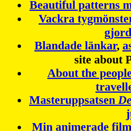
Beautiful patterns
Vackra tygmönster
gjor
Blandade länkar
,
a
site about 
About the peopl
travell
Masteruppsatsen
De
Min animerade fil