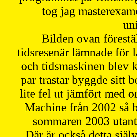
tog jag masterexa
uni
Bilden ovan förestä
tidsresenär lämnade för 
och tidsmaskinen blev k
par trastar byggde sitt b
lite fel ut jämfört med 
Machine från 2002 så be
sommaren 2003 utantil
Där är också detta själ