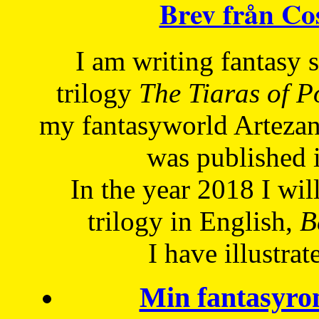
Brev från C
I am writing fantasy
trilogy
The Tiaras of 
my fantasyworld Artezan
was published 
In the year 2018 I will
trilogy in English,
Be
I have
illustrat
Min fantasyro