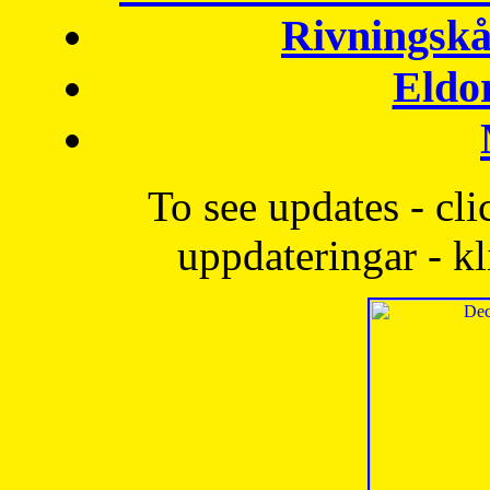
Rivningskå
Eldo
To see updates - cli
uppdateringar - kl