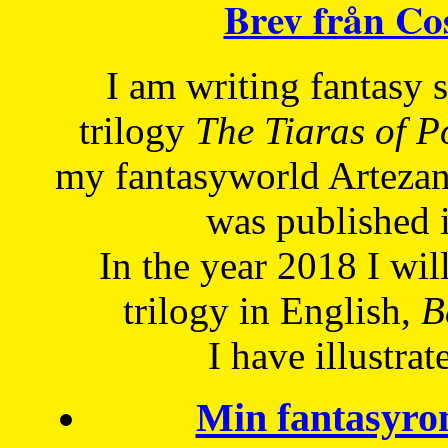
Brev från C
I am writing fantasy
trilogy
The Tiaras of 
my fantasyworld Artezan
was published 
In the year 2018 I will
trilogy in English,
Be
I have
illustrat
Min fantasyro