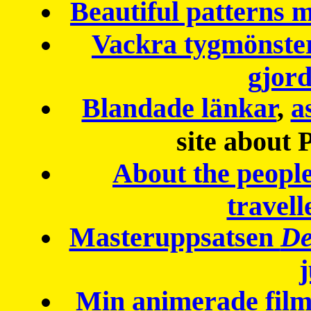
Beautiful patterns
Vackra tygmönster
gjor
Blandade länkar
,
a
site about 
About the peopl
travell
Masteruppsatsen
De
Min animerade fil