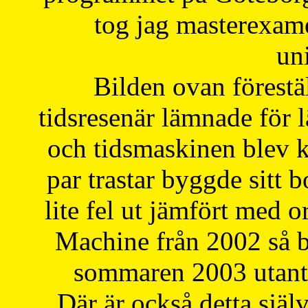
tog jag masterexa
uni
Bilden ovan förestä
tidsresenär lämnade för 
och tidsmaskinen blev k
par trastar byggde sitt b
lite fel ut jämfört med 
Machine från 2002 så be
sommaren 2003 utantil
Där är också detta själ