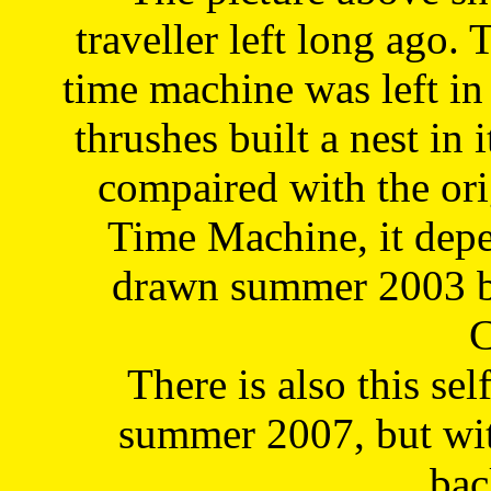
traveller left long ago. 
time machine was left in 
thrushes built a nest in 
compaired with the or
Time Machine, it depe
drawn summer 2003 by
C
There is also this sel
summer 2007, but wit
bac