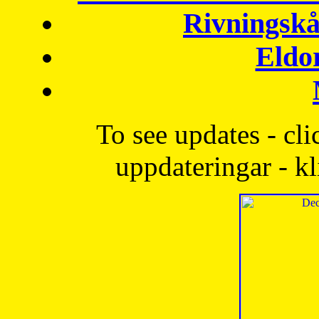
Rivningskå
Eldo
To see updates - cli
uppdateringar - kl