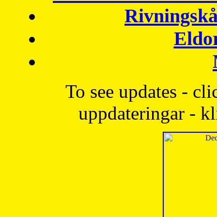
Rivningskå
Eldo
To see updates - cli
uppdateringar - kl