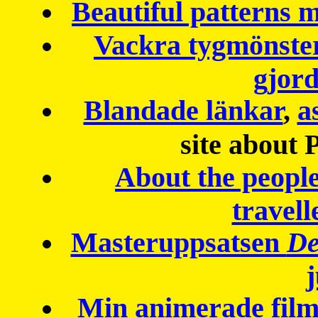
Beautiful patterns
Vackra tygmönster
gjor
Blandade länkar
,
a
site about 
About the peopl
travell
Masteruppsatsen
De
Min animerade fil