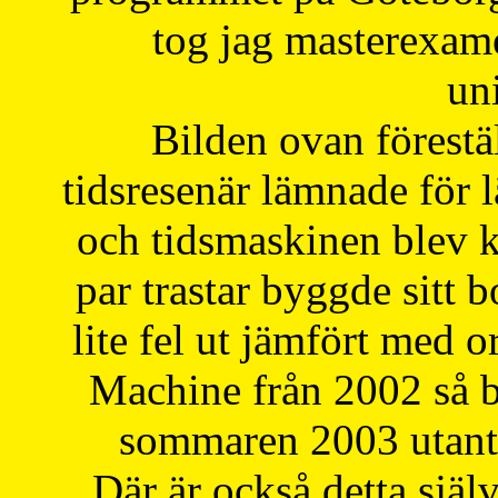
tog jag masterexa
uni
Bilden ovan förestä
tidsresenär lämnade för 
och tidsmaskinen blev k
par trastar byggde sitt b
lite fel ut jämfört med 
Machine från 2002 så be
sommaren 2003 utantil
Där är också detta själ