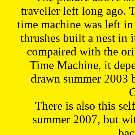
traveller left long ago. 
time machine was left in 
thrushes built a nest in 
compaired with the or
Time Machine, it depe
drawn summer 2003 by
C
There is also this sel
summer 2007, but wit
bac