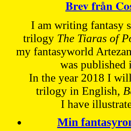
Brev från C
I am writing fantasy
trilogy
The Tiaras of 
my fantasyworld Artezan
was published 
In the year 2018 I will
trilogy in English,
Be
I have
illustrat
Min fantasyro