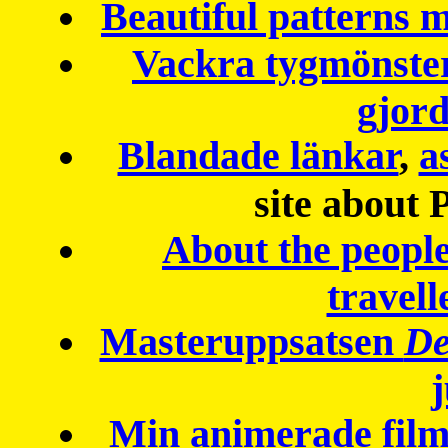
Beautiful patterns
Vackra tygmönster
gjor
Blandade länkar
,
a
site about 
About the peopl
travell
Masteruppsatsen
De
Min animerade fil