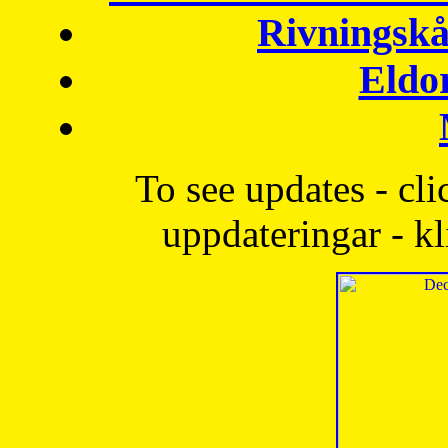
Rivningskå
Eldo
To see updates - cli
uppdateringar - kl