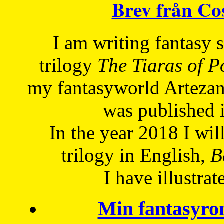
Brev från C
I am writing fantasy
trilogy
The Tiaras of 
my fantasyworld Artezan
was published 
In the year 2018 I will
trilogy in English,
Be
I have
illustrat
Min fantasyro