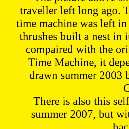
traveller left long ago. 
time machine was left in 
thrushes built a nest in 
compaired with the or
Time Machine, it depe
drawn summer 2003 by
C
There is also this sel
summer 2007, but wit
bac