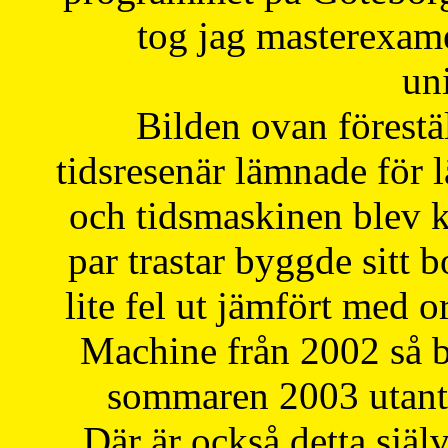
tog jag masterexa
uni
Bilden ovan förestä
tidsresenär lämnade för 
och tidsmaskinen blev k
par trastar byggde sitt b
lite fel ut jämfört med 
Machine från 2002 så be
sommaren 2003 utantil
Där är också detta själ