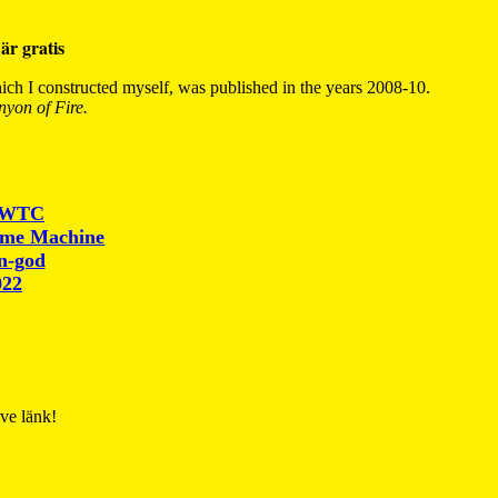
är gratis
ch I constructed myself, was published in the years 2008-10.
yon of Fire.
r WTC
ime Machine
un-god
022
ive länk!