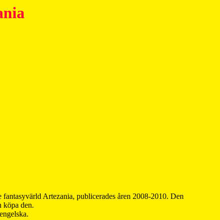
ania
 fantasyvärld Artezania, publicerades åren 2008-2010. Den
an köpa den.
 engelska.