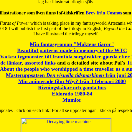
Jag har illustrerat trilogin själv.
illustrationer som även finns i sf-tidskriften
Brev från Cosmos
som 
Tiaras of Power
which is taking place in my fantasyworld Artezania whi
018 I will publish the first part of the trilogy in English,
Beyond the Can
I have
illustrated the trilogy myself.
Min fantasyroman "Maktens tiaror"
Beautiful patterns made in memory of the WTC
Vackra tygmönster till framtida sorgdräkter gjorda efte
de länkar
,
assorted links
and a detailed site about Pal's
T
About the people who worshipped a time traveller as a s
Masteruppsatsen
Den visuella tidsmaskinen
från juni 2
Min animerade film
Why?
från 3 februari 2000
Rivningskåkar och gamla hus
Eldorado 1980-84
Mumlor
pdates - click on each link! För att se uppdateringar - klicka på respekt