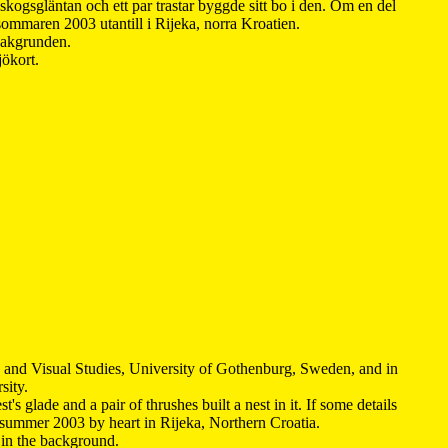
kogsgläntan och ett par trastar byggde sitt bo i den. Om en del
 sommaren 2003 utantill i Rijeka, norra Kroatien.
 bakgrunden.
jökort.
y and Visual Studies, University of Gothenburg, Sweden, and in
sity.
s glade and a pair of thrushes built a nest in it. If some details
 summer 2003 by heart in Rijeka, Northern Croatia
.
n in the background.