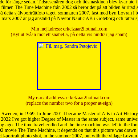
de för länge sedan. Tidsresenären dog och tidsmaskinen blev kvar ute i s
från filmen The Time Machine från 2002 så beror det på att bilden är ritad
å detta självporträttfoto taget, sommaren 2007, fast med byn Lovran i
mars 2007 är jag anställd på Navtor Nautic AB i Göteborg och rättar s
Min mejladress: erkelzaar2hotmail.com
(Byt ut tvåan mot ett snabel-a, på detta vis hindrar jag spam)
My e-mail address: erkelzaar2hotmail.com
(replace the number two for a proper at-sign)
 Sweden, in 1969. In June 2001 I became Master of Arts in Art Histor
 2022 I've got higher Degree of Master in the same subject, same univer
 ago. The time traveller died and the time machine was left in the forest'
02 movie The Time Machine, it depends on that this picture was drawn
self-portrait photo shot, in the summer 2007, but with the village Lovra