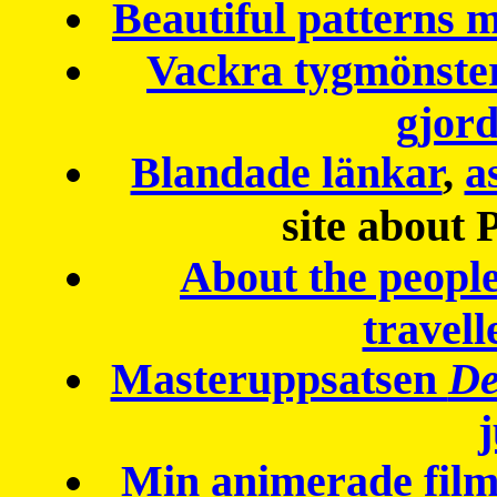
Beautiful patterns
Vackra tygmönster
gjor
Blandade länkar
,
a
site about 
About the peopl
travell
Masteruppsatsen
De
Min animerade fil