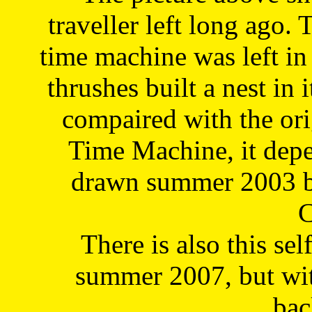
traveller left long ago. 
time machine was left in 
thrushes built a nest in 
compaired with the or
Time Machine, it depe
drawn summer 2003 by
C
There is also this sel
summer 2007, but wit
bac