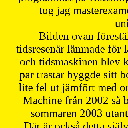
tog jag masterexa
uni
Bilden ovan förestä
tidsresenär lämnade för 
och tidsmaskinen blev k
par trastar byggde sitt b
lite fel ut jämfört med 
Machine från 2002 så be
sommaren 2003 utantil
Där är också detta själ