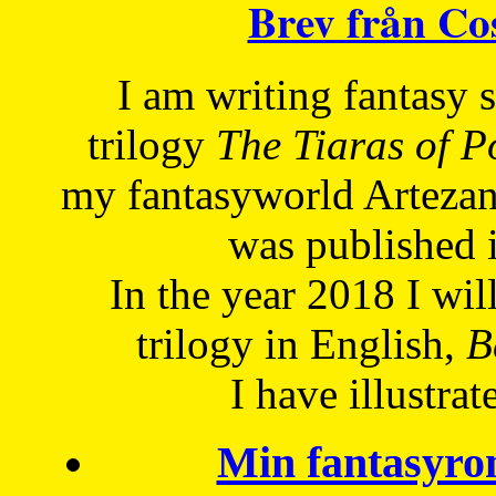
Brev från C
I am writing fantasy
trilogy
The Tiaras of 
my fantasyworld Artezan
was published 
In the year 2018 I will
trilogy in English,
Be
I have
illustrat
Min fantasyro