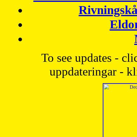
Rivningskå
Eldo
To see updates - cli
uppdateringar - kl