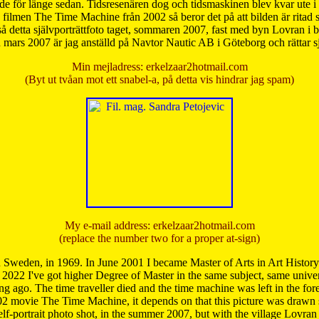
de för länge sedan. Tidsresenären dog och tidsmaskinen blev kvar ute i s
från filmen The Time Machine från 2002 så beror det på att bilden är ritad
å detta självporträttfoto taget, sommaren 2007, fast med byn Lovran i
mars 2007 är jag anställd på Navtor Nautic AB i Göteborg och rättar s
Min mejladress: erkelzaar2hotmail.com
(Byt ut tvåan mot ett snabel-a, på detta vis hindrar jag spam)
My e-mail address: erkelzaar2hotmail.com
(replace the number two for a proper at-sign)
 Sweden, in 1969. In June 2001 I became Master of Arts in Art Histor
 2022 I've got higher Degree of Master in the same subject, same univer
 ago. The time traveller died and the time machine was left in the forest'
02 movie The Time Machine, it depends on that this picture was drawn
self-portrait photo shot, in the summer 2007, but with the village Lovra