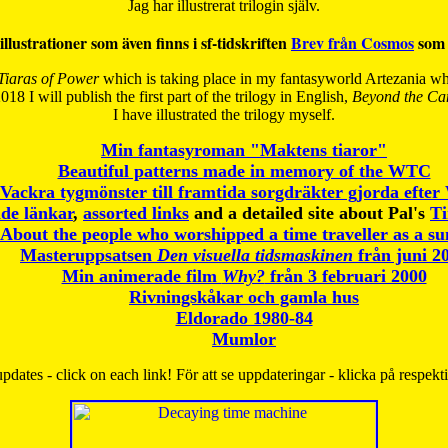
Jag har illustrerat trilogin själv.
illustrationer som även finns i sf-tidskriften
Brev från Cosmos
som 
Tiaras of Power
which is taking place in my fantasyworld Artezania whi
018 I will publish the first part of the trilogy in English,
Beyond the Can
I have
illustrated the trilogy myself.
Min fantasyroman "Maktens tiaror"
Beautiful patterns made in memory of the WTC
Vackra tygmönster till framtida sorgdräkter gjorda efte
de länkar
,
assorted links
and a detailed site about Pal's
T
About the people who worshipped a time traveller as a s
Masteruppsatsen
Den visuella tidsmaskinen
från juni 2
Min animerade film
Why?
från 3 februari 2000
Rivningskåkar och gamla hus
Eldorado 1980-84
Mumlor
pdates - click on each link! För att se uppdateringar - klicka på respekt