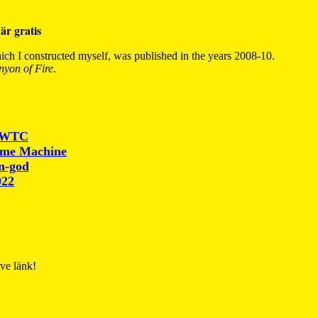
är gratis
ch I constructed myself, was published in the years 2008-10.
yon of Fire.
r WTC
ime Machine
un-god
022
ive länk!