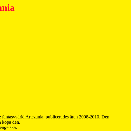
ania
 fantasyvärld Artezania, publicerades åren 2008-2010. Den
an köpa den.
 engelska.