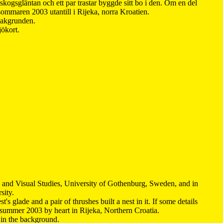
kogsgläntan och ett par trastar byggde sitt bo i den. Om en del
 sommaren 2003 utantill i Rijeka, norra Kroatien.
 bakgrunden.
jökort.
y and Visual Studies, University of Gothenburg, Sweden, and in
sity.
s glade and a pair of thrushes built a nest in it. If some details
 summer 2003 by heart in Rijeka, Northern Croatia
.
n in the background.