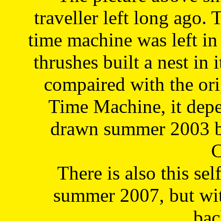
traveller left long ago. 
time machine was left in 
thrushes built a nest in 
compaired with the or
Time Machine, it depe
drawn summer 2003 by
C
There is also this sel
summer 2007, but wit
bac