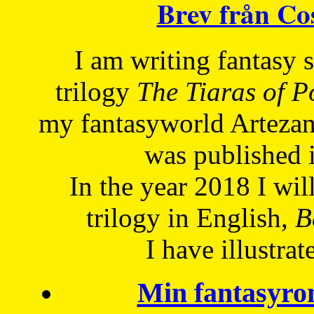
Brev från C
I am writing fantasy
trilogy
The Tiaras of 
my fantasyworld Artezan
was published 
In the year 2018 I will
trilogy in English,
Be
I have
illustrat
Min fantasyro