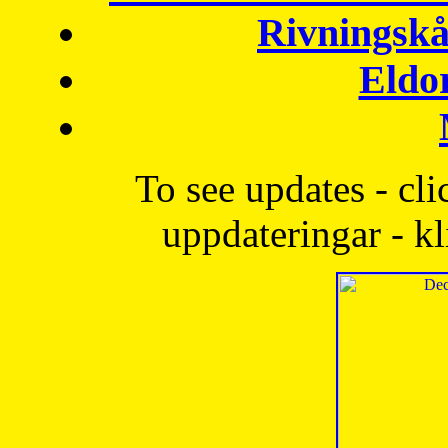
Rivningskå
Eldo
To see updates - cli
uppdateringar - kl