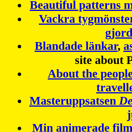
Beautiful patterns
Vackra tygmönster
gjor
Blandade länkar
,
a
site about 
About the peopl
travell
Masteruppsatsen
De
Min animerade fil