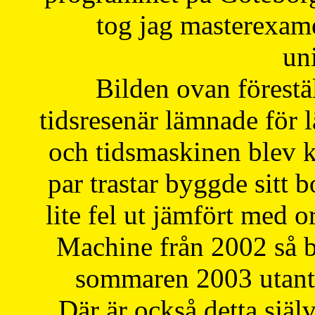
tog jag masterexa
uni
Bilden ovan förestä
tidsresenär lämnade för 
och tidsmaskinen blev k
par trastar byggde sitt b
lite fel ut jämfört med 
Machine från 2002 så be
sommaren 2003 utantil
Där är också detta själ