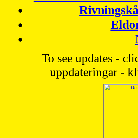
Rivningskå
Eldo
To see updates - cli
uppdateringar - kl