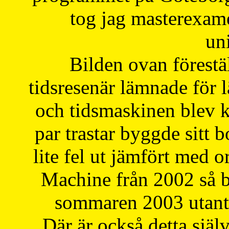
tog jag masterexa
uni
Bilden ovan förestä
tidsresenär lämnade för 
och tidsmaskinen blev k
par trastar byggde sitt b
lite fel ut jämfört med 
Machine från 2002 så be
sommaren 2003 utantil
Där är också detta själ