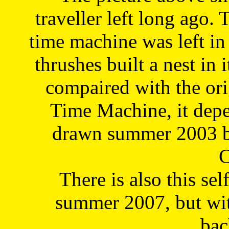
traveller left long ago. 
time machine was left in 
thrushes built a nest in 
compaired with the or
Time Machine, it depe
drawn summer 2003 by
C
There is also this sel
summer 2007, but wit
bac