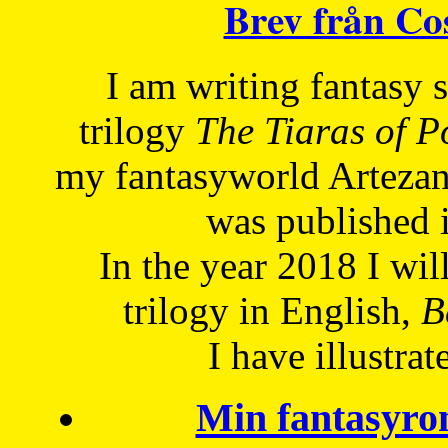
Brev från C
I am writing fantasy
trilogy
The Tiaras of 
my fantasyworld Artezan
was published 
In the year 2018 I will
trilogy in English,
Be
I have
illustrat
Min fantasyro