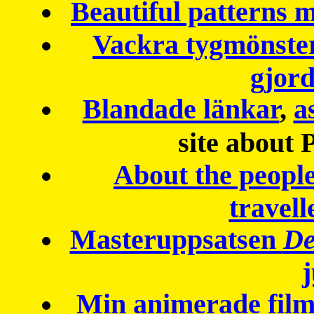
Beautiful patterns
Vackra tygmönster
gjor
Blandade länkar
,
a
site about 
About the peopl
travell
Masteruppsatsen
De
Min animerade fil