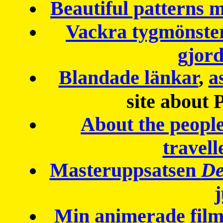
Beautiful patterns
Vackra tygmönster
gjor
Blandade länkar
,
a
site about 
About the peopl
travell
Masteruppsatsen
De
Min animerade fil