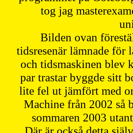
tog jag masterexa
uni
Bilden ovan förestä
tidsresenär lämnade för 
och tidsmaskinen blev k
par trastar byggde sitt b
lite fel ut jämfört med 
Machine från 2002 så be
sommaren 2003 utantil
Där är också detta själ