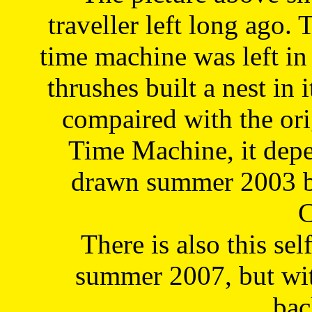
traveller left long ago. 
time machine was left in 
thrushes built a nest in 
compaired with the or
Time Machine, it depe
drawn summer 2003 by
C
There is also this sel
summer 2007, but wit
bac