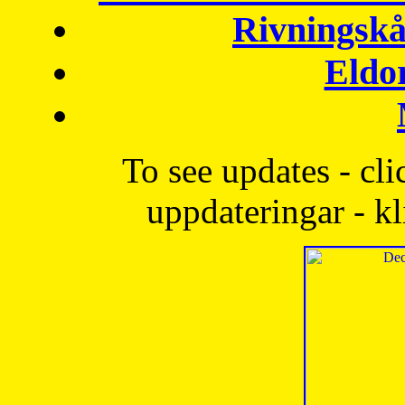
Rivningskå
Eldo
To see updates - cli
uppdateringar - kl