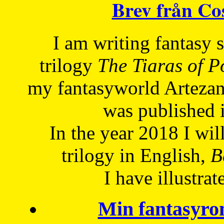
Brev från C
I am writing fantasy
trilogy
The Tiaras of 
my fantasyworld Artezan
was published 
In the year 2018 I will
trilogy in English,
Be
I have
illustrat
Min fantasyro