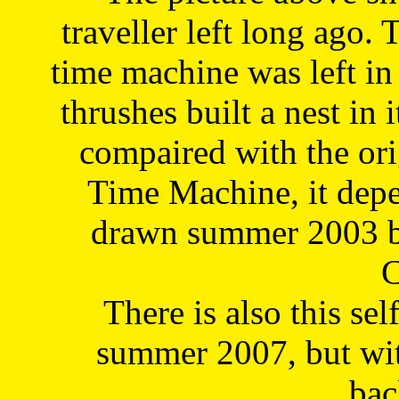
traveller left long ago. 
time machine was left in 
thrushes built a nest in 
compaired with the or
Time Machine, it depe
drawn summer 2003 by
C
There is also this sel
summer 2007, but wit
bac