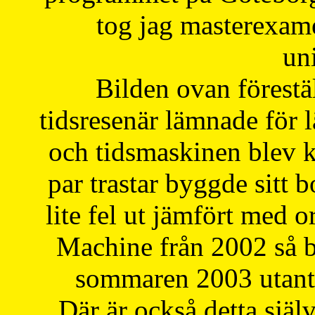
tog jag masterexa
uni
Bilden ovan förestä
tidsresenär lämnade för 
och tidsmaskinen blev k
par trastar byggde sitt b
lite fel ut jämfört med 
Machine från 2002 så be
sommaren 2003 utantil
Där är också detta själ