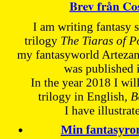
Brev från C
I am writing fantasy
trilogy
The Tiaras of 
my fantasyworld Artezan
was published 
In the year 2018 I will
trilogy in English,
Be
I have
illustrat
Min fantasyro