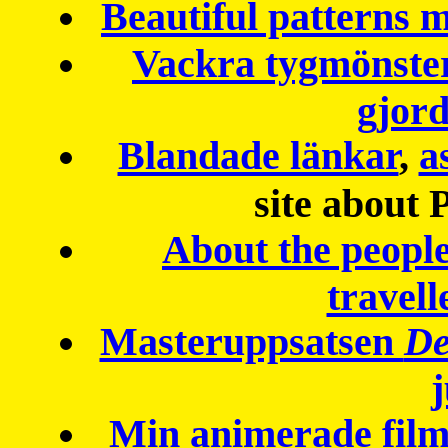
Beautiful patterns
Vackra tygmönster
gjor
Blandade länkar
,
a
site about 
About the peopl
travell
Masteruppsatsen
De
Min animerade fil