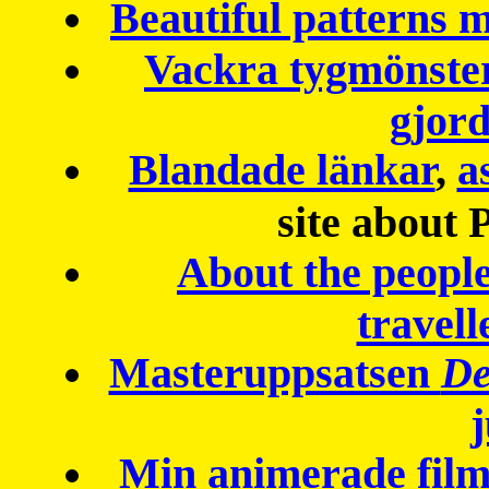
Beautiful patterns
Vackra tygmönster
gjor
Blandade länkar
,
a
site about 
About the peopl
travell
Masteruppsatsen
De
Min animerade fil