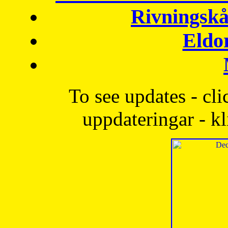
Rivningskå
Eldo
To see updates - cli
uppdateringar - kl