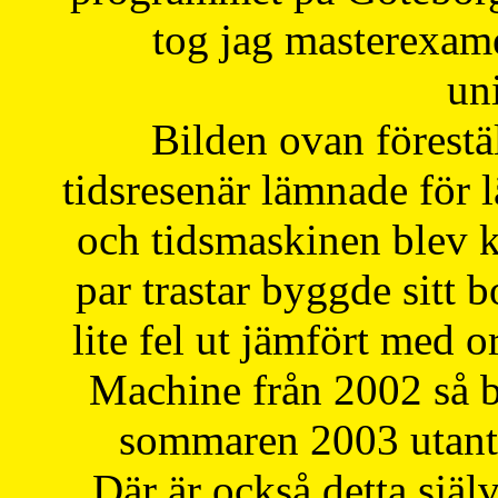
tog jag masterexa
uni
Bilden ovan förestä
tidsresenär lämnade för 
och tidsmaskinen blev k
par trastar byggde sitt b
lite fel ut jämfört med 
Machine från 2002 så be
sommaren 2003 utantil
Där är också detta själ