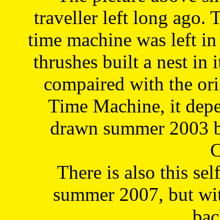
traveller left long ago. 
time machine was left in 
thrushes built a nest in 
compaired with the or
Time Machine, it depe
drawn summer 2003 by
C
There is also this sel
summer 2007, but wit
bac