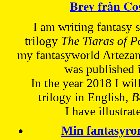
Brev från C
I am writing fantasy
trilogy
The Tiaras of 
my fantasyworld Artezan
was published 
In the year 2018 I will
trilogy in English,
Be
I have
illustrat
Min fantasyro