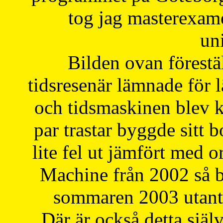
tog jag masterexa
uni
Bilden ovan förestä
tidsresenär lämnade för 
och tidsmaskinen blev k
par trastar byggde sitt b
lite fel ut jämfört med 
Machine från 2002 så be
sommaren 2003 utantil
Där är också detta själ