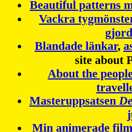
Beautiful patterns
Vackra tygmönster
gjor
Blandade länkar
,
a
site about 
About the peopl
travell
Masteruppsatsen
De
Min animerade fil