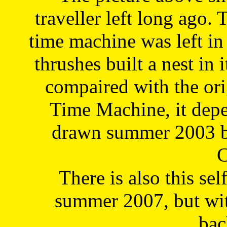
traveller left long ago. 
time machine was left in 
thrushes built a nest in 
compaired with the or
Time Machine, it depe
drawn summer 2003 by
C
There is also this sel
summer 2007, but wit
bac