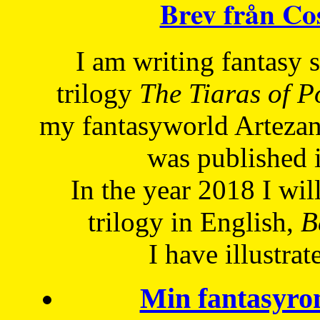
Brev från C
I am writing fantasy
trilogy
The Tiaras of 
my fantasyworld Artezan
was published 
In the year 2018 I will
trilogy in English,
Be
I have
illustrat
Min fantasyro