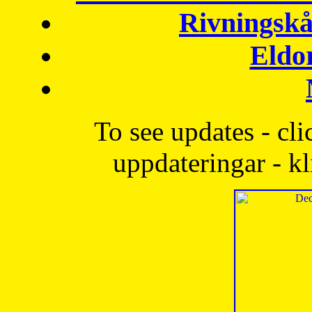
Rivningskå
Eldo
To see updates - cli
uppdateringar - kl