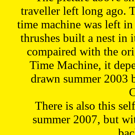
traveller left long ago. 
time machine was left in 
thrushes built a nest in 
compaired with the or
Time Machine, it depe
drawn summer 2003 by
C
There is also this sel
summer 2007, but wit
bac