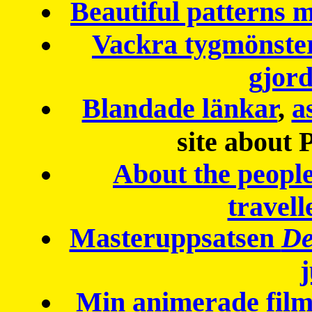
Beautiful patterns
Vackra tygmönster
gjor
Blandade länkar
,
a
site about 
About the peopl
travell
Masteruppsatsen
De
Min animerade fil