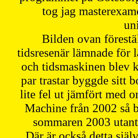
tog jag masterexa
uni
Bilden ovan förestä
tidsresenär lämnade för 
och tidsmaskinen blev k
par trastar byggde sitt b
lite fel ut jämfört med 
Machine från 2002 så be
sommaren 2003 utantil
Där är också detta själ