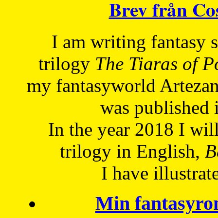
Brev från C
I am writing fantasy
trilogy
The Tiaras of 
my fantasyworld Artezan
was published 
In the year 2018 I will
trilogy in English,
Be
I have
illustrat
Min fantasyro