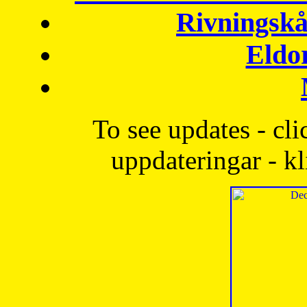
Rivningskå
Eldo
To see updates - cli
uppdateringar - kl