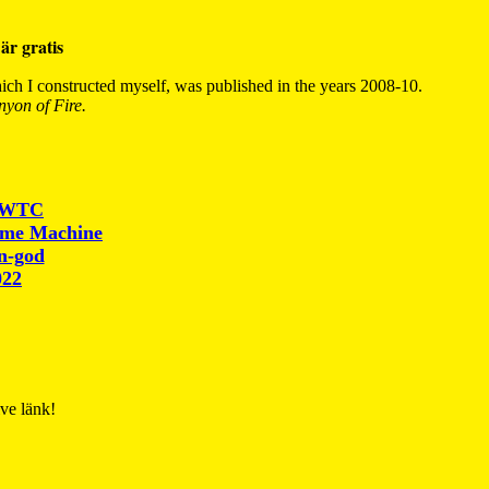
är gratis
ch I constructed myself, was published in the years 2008-10.
yon of Fire.
r WTC
ime Machine
un-god
022
ive länk!