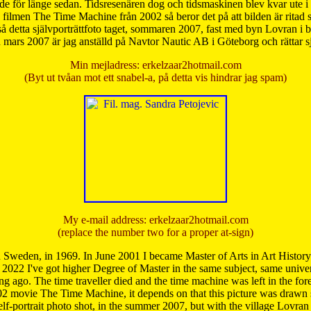
de för länge sedan. Tidsresenären dog och tidsmaskinen blev kvar ute i s
från filmen The Time Machine från 2002 så beror det på att bilden är ritad
å detta självporträttfoto taget, sommaren 2007, fast med byn Lovran i
mars 2007 är jag anställd på Navtor Nautic AB i Göteborg och rättar s
Min mejladress: erkelzaar2hotmail.com
(Byt ut tvåan mot ett snabel-a, på detta vis hindrar jag spam)
My e-mail address: erkelzaar2hotmail.com
(replace the number two for a proper at-sign)
 Sweden, in 1969. In June 2001 I became Master of Arts in Art Histor
 2022 I've got higher Degree of Master in the same subject, same univer
 ago. The time traveller died and the time machine was left in the forest'
02 movie The Time Machine, it depends on that this picture was drawn
self-portrait photo shot, in the summer 2007, but with the village Lovra