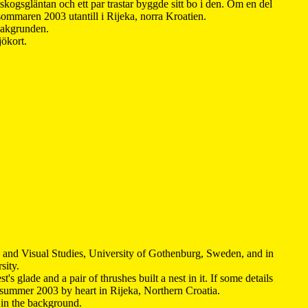
kogsgläntan och ett par trastar byggde sitt bo i den. Om en del
 sommaren 2003 utantill i Rijeka, norra Kroatien.
 bakgrunden.
jökort.
y and Visual Studies, University of Gothenburg, Sweden, and in
sity.
s glade and a pair of thrushes built a nest in it. If some details
 summer 2003 by heart in Rijeka, Northern Croatia
.
n in the background.