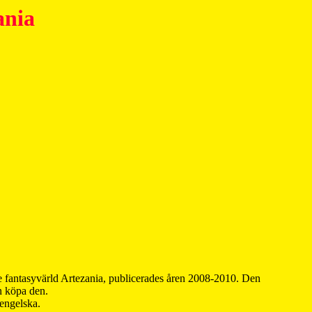
ania
 fantasyvärld Artezania, publicerades åren 2008-2010. Den
an köpa den.
 engelska.