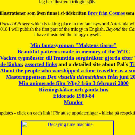
Jag har illustrerat trilogin själv.
illustrationer som även finns i sf-tidskriften
Brev från Cosmos
som 
Tiaras of Power
which is taking place in my fantasyworld Artezania whi
018 I will publish the first part of the trilogy in English,
Beyond the Can
I have
illustrated the trilogy myself.
Min fantasyroman "Maktens tiaror"
Beautiful patterns made in memory of the WTC
Vackra tygmönster till framtida sorgdräkter gjorda efte
de länkar
,
assorted links
and a detailed site about Pal's
T
About the people who worshipped a time traveller as a s
Masteruppsatsen
Den visuella tidsmaskinen
från juni 2
Min animerade film
Why?
från 3 februari 2000
Rivningskåkar och gamla hus
Eldorado 1980-84
Mumlor
pdates - click on each link! För att se uppdateringar - klicka på respekt