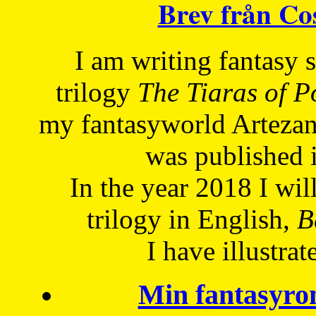
Brev från C
I am writing fantasy
trilogy
The Tiaras of 
my fantasyworld Artezan
was published 
In the year 2018 I will
trilogy in English,
Be
I have
illustrat
Min fantasyro