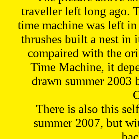
traveller left long ago. 
time machine was left in 
thrushes built a nest in 
compaired with the or
Time Machine, it depe
drawn summer 2003 by
C
There is also this sel
summer 2007, but wit
bac