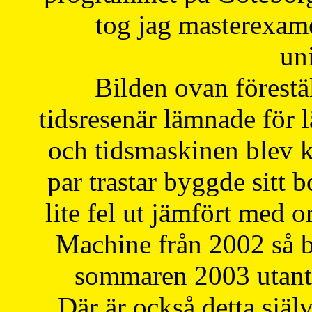
tog jag masterexa
uni
Bilden ovan förestä
tidsresenär lämnade för 
och tidsmaskinen blev k
par trastar byggde sitt b
lite fel ut jämfört med 
Machine från 2002 så be
sommaren 2003 utantil
Där är också detta själ