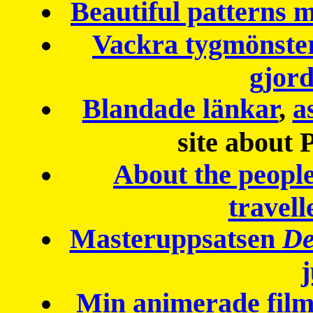
Beautiful patterns
Vackra tygmönster
gjor
Blandade länkar
,
a
site about 
About the peopl
travell
Masteruppsatsen
De
Min animerade fil