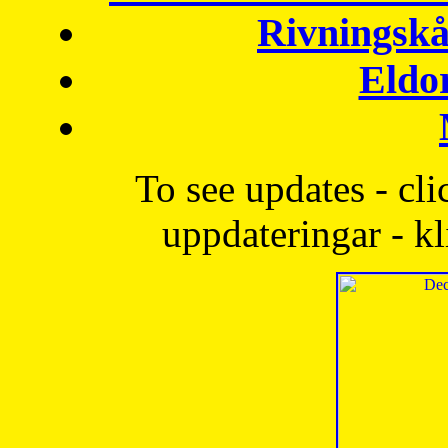
Rivningskå
Eldo
To see updates - cli
uppdateringar - kl