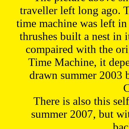
traveller left long ago. 
time machine was left in 
thrushes built a nest in 
compaired with the or
Time Machine, it depe
drawn summer 2003 by
C
There is also this sel
summer 2007, but wit
bac