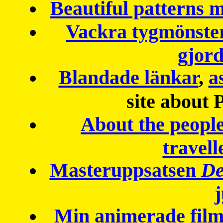
Beautiful patterns
Vackra tygmönster
gjor
Blandade länkar
,
a
site about 
About the peopl
travell
Masteruppsatsen
De
Min animerade fil