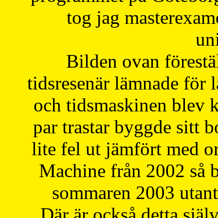
tog jag masterexa
uni
Bilden ovan förestä
tidsresenär lämnade för 
och tidsmaskinen blev k
par trastar byggde sitt b
lite fel ut jämfört med 
Machine från 2002 så be
sommaren 2003 utantil
Där är också detta själ