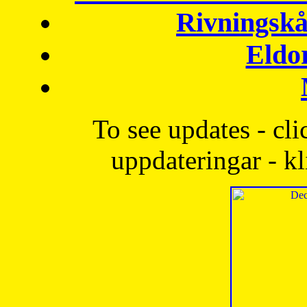
Rivningskå
Eldo
To see updates - cli
uppdateringar - kl