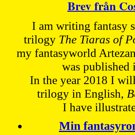
Brev från C
I am writing fantasy
trilogy
The Tiaras of 
my fantasyworld Artezan
was published 
In the year 2018 I will
trilogy in English,
Be
I have
illustrat
Min fantasyro