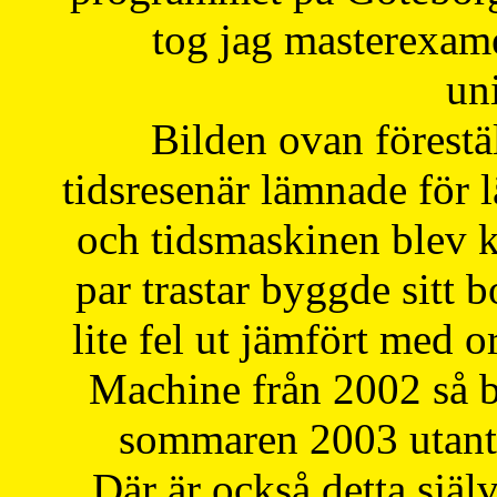
tog jag masterexa
uni
Bilden ovan förestä
tidsresenär lämnade för 
och tidsmaskinen blev k
par trastar byggde sitt b
lite fel ut jämfört med 
Machine från 2002 så be
sommaren 2003 utantil
Där är också detta själ