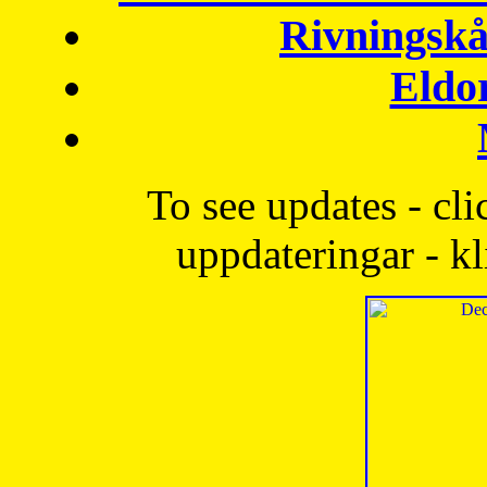
Rivningskå
Eldo
To see updates - cli
uppdateringar - kl