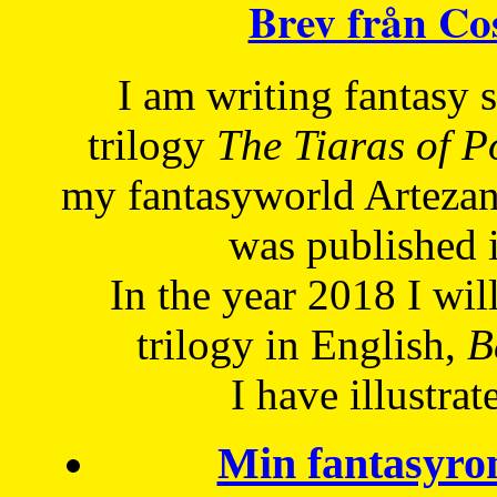
Brev från C
I am writing fantasy
trilogy
The Tiaras of 
my fantasyworld Artezan
was published 
In the year 2018 I will
trilogy in English,
Be
I have
illustrat
Min fantasyro