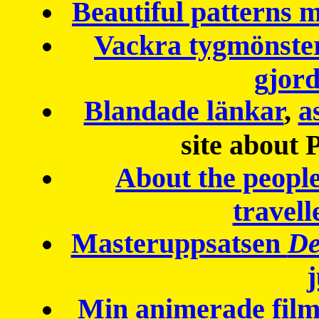
Beautiful patterns
Vackra tygmönster
gjor
Blandade länkar
,
a
site about 
About the peopl
travell
Masteruppsatsen
De
Min animerade fil