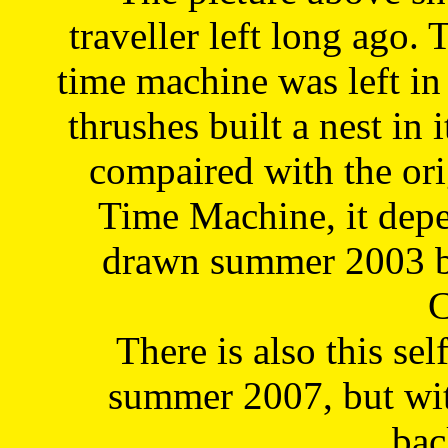
traveller left long ago. 
time machine was left in 
thrushes built a nest in 
compaired with the or
Time Machine, it depe
drawn summer 2003 by
C
There is also this sel
summer 2007, but wit
bac