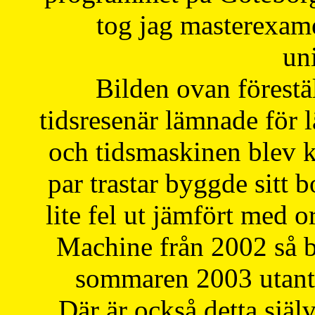
tog jag masterexa
uni
Bilden ovan förestä
tidsresenär lämnade för 
och tidsmaskinen blev k
par trastar byggde sitt b
lite fel ut jämfört med 
Machine från 2002 så be
sommaren 2003 utantil
Där är också detta själ