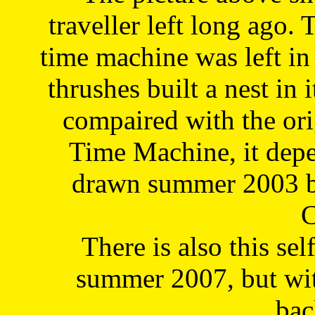
traveller left long ago. 
time machine was left in 
thrushes built a nest in 
compaired with the or
Time Machine, it depe
drawn summer 2003 by
C
There is also this sel
summer 2007, but wit
bac