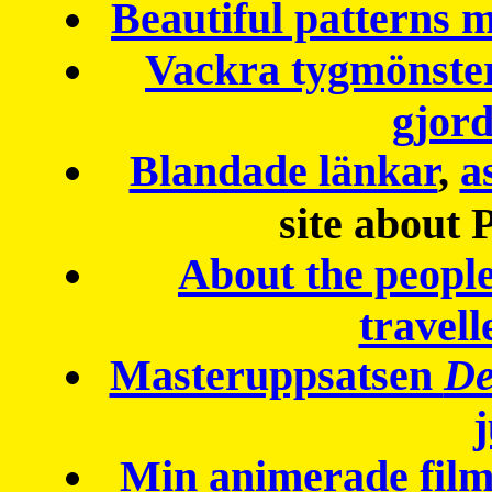
Beautiful patterns
Vackra tygmönster
gjor
Blandade länkar
,
a
site about 
About the peopl
travell
Masteruppsatsen
De
Min animerade fil