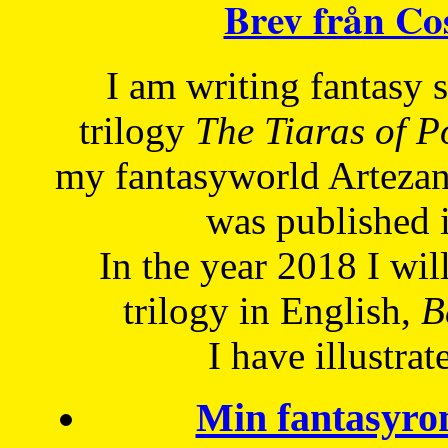
Brev från C
I am writing fantasy
trilogy
The Tiaras of 
my fantasyworld Artezan
was published 
In the year 2018 I will
trilogy in English,
Be
I have
illustrat
Min fantasyro