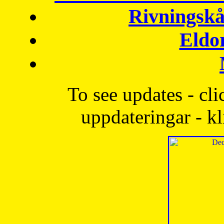
Rivningskå
Eldo
To see updates - cli
uppdateringar - kl