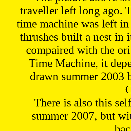
traveller left long ago. 
time machine was left in 
thrushes built a nest in 
compaired with the or
Time Machine, it depe
drawn summer 2003 by
C
There is also this sel
summer 2007, but wit
bac