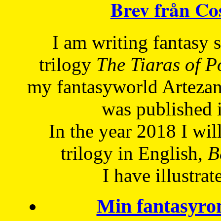
Brev från C
I am writing fantasy
trilogy
The Tiaras of 
my fantasyworld Artezan
was published 
In the year 2018 I will
trilogy in English,
Be
I have
illustrat
Min fantasyro