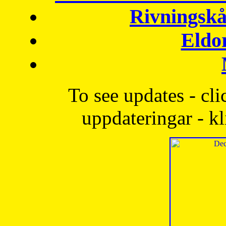
Rivningskå
Eldo
To see updates - cli
uppdateringar - kl