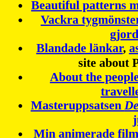
Beautiful patterns
Vackra tygmönster
gjor
Blandade länkar
,
a
site about 
About the peopl
travell
Masteruppsatsen
De
Min animerade fil