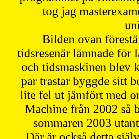
tog jag masterexa
uni
Bilden ovan förestä
tidsresenär lämnade för 
och tidsmaskinen blev k
par trastar byggde sitt b
lite fel ut jämfört med 
Machine från 2002 så be
sommaren 2003 utantil
Där är också detta själ