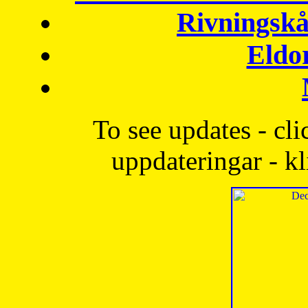
Rivningskå
Eldo
To see updates - cli
uppdateringar - kl