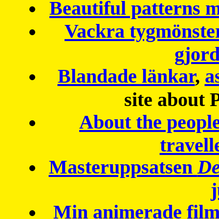
Beautiful patterns
Vackra tygmönster
gjor
Blandade länkar
,
a
site about 
About the peopl
travell
Masteruppsatsen
De
Min animerade fil