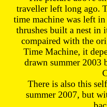
traveller left long ago. 
time machine was left in 
thrushes built a nest in 
compaired with the or
Time Machine, it depe
drawn summer 2003 by
C
There is also this sel
summer 2007, but wit
bac