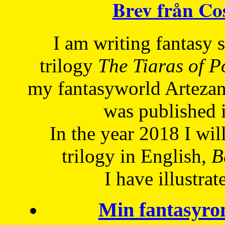
Brev från C
I am writing fantasy
trilogy
The Tiaras of 
my fantasyworld Artezan
was published 
In the year 2018 I will
trilogy in English,
Be
I have
illustrat
Min fantasyro