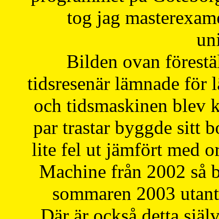
tog jag masterexa
uni
Bilden ovan förestä
tidsresenär lämnade för 
och tidsmaskinen blev k
par trastar byggde sitt b
lite fel ut jämfört med 
Machine från 2002 så be
sommaren 2003 utantil
Där är också detta själ