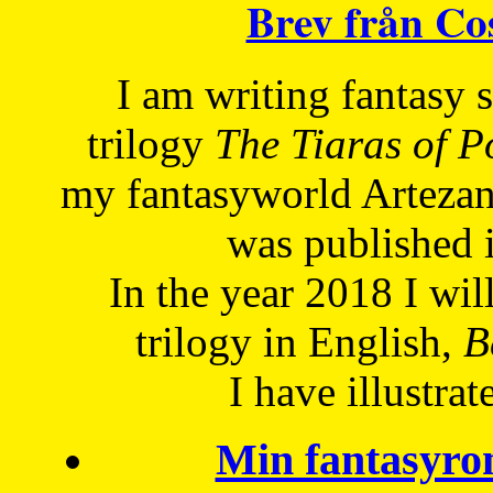
Brev från C
I am writing fantasy
trilogy
The Tiaras of 
my fantasyworld Artezan
was published 
In the year 2018 I will
trilogy in English,
Be
I have
illustrat
Min fantasyro