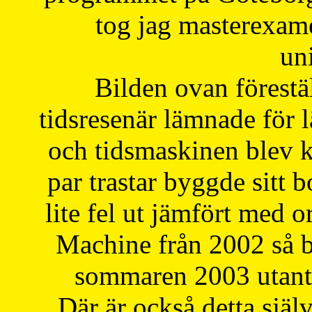
tog jag masterexa
uni
Bilden ovan förestä
tidsresenär lämnade för 
och tidsmaskinen blev k
par trastar byggde sitt b
lite fel ut jämfört med 
Machine från 2002 så be
sommaren 2003 utantil
Där är också detta själ