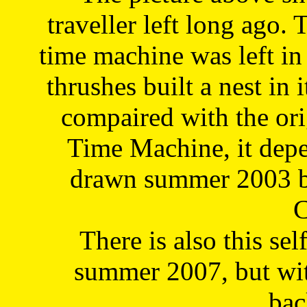
traveller left long ago. 
time machine was left in 
thrushes built a nest in 
compaired with the or
Time Machine, it depe
drawn summer 2003 by
C
There is also this sel
summer 2007, but wit
bac