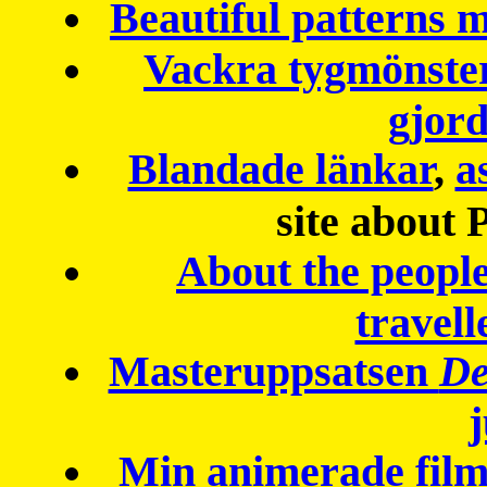
Beautiful patterns
Vackra tygmönster
gjor
Blandade länkar
,
a
site about 
About the peopl
travell
Masteruppsatsen
De
Min animerade fil