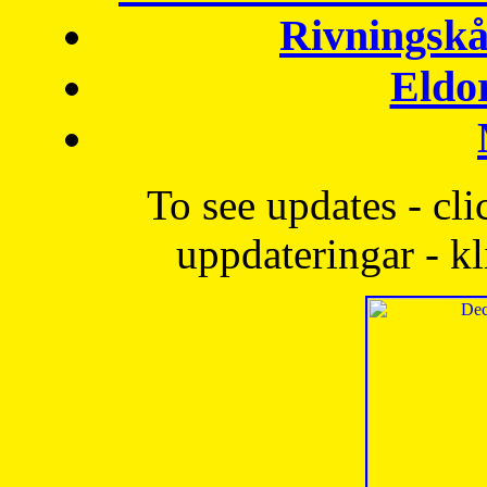
Rivningskå
Eldo
To see updates - cli
uppdateringar - kl