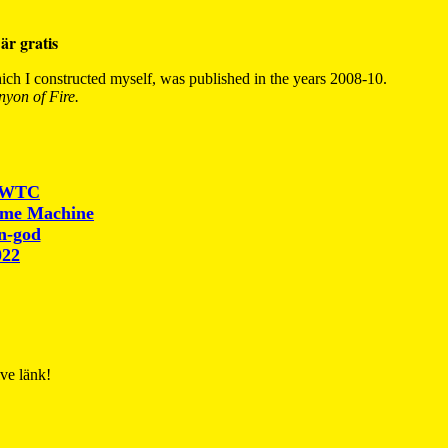
är gratis
ch I constructed myself, was published in the years 2008-10.
yon of Fire.
r WTC
ime Machine
un-god
022
ive länk!