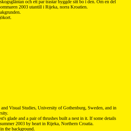
kogsgläntan och ett par trastar byggde sitt bo i den. Om en del
 sommaren 2003 utantill i Rijeka, norra Kroatien.
 bakgrunden.
jökort.
y and Visual Studies, University of Gothenburg, Sweden, and in
sity.
s glade and a pair of thrushes built a nest in it. If some details
 summer 2003 by heart in Rijeka, Northern Croatia
.
n in the background.