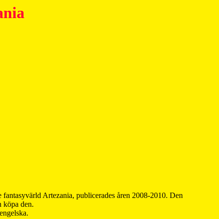
ania
 fantasyvärld Artezania, publicerades åren 2008-2010. Den
an köpa den.
 engelska.