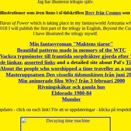
Jag har illustrerat trilogin själv.
illustrationer som även finns i sf-tidskriften
Brev från Cosmos
som 
Tiaras of Power
which is taking place in my fantasyworld Artezania whi
018 I will publish the first part of the trilogy in English,
Beyond the Can
I have
illustrated the trilogy myself.
Min fantasyroman "Maktens tiaror"
Beautiful patterns made in memory of the WTC
Vackra tygmönster till framtida sorgdräkter gjorda efte
de länkar
,
assorted links
and a detailed site about Pal's
T
About the people who worshipped a time traveller as a s
Masteruppsatsen
Den visuella tidsmaskinen
från juni 2
Min animerade film
Why?
från 3 februari 2000
Rivningskåkar och gamla hus
Eldorado 1980-84
Mumlor
pdates - click on each link! För att se uppdateringar - klicka på respekt