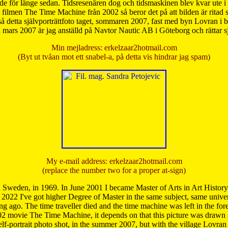
de för länge sedan. Tidsresenären dog och tidsmaskinen blev kvar ute i s
från filmen The Time Machine från 2002 så beror det på att bilden är ritad
å detta självporträttfoto taget, sommaren 2007, fast med byn Lovran i
mars 2007 är jag anställd på Navtor Nautic AB i Göteborg och rättar s
Min mejladress: erkelzaar2hotmail.com
(Byt ut tvåan mot ett snabel-a, på detta vis hindrar jag spam)
My e-mail address: erkelzaar2hotmail.com
(replace the number two for a proper at-sign)
 Sweden, in 1969. In June 2001 I became Master of Arts in Art Histor
 2022 I've got higher Degree of Master in the same subject, same univer
 ago. The time traveller died and the time machine was left in the forest'
02 movie The Time Machine, it depends on that this picture was drawn
self-portrait photo shot, in the summer 2007, but with the village Lovra