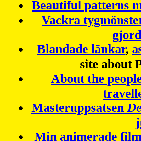
Beautiful patterns
Vackra tygmönster
gjor
Blandade länkar
,
a
site about 
About the peopl
travell
Masteruppsatsen
De
Min animerade fil