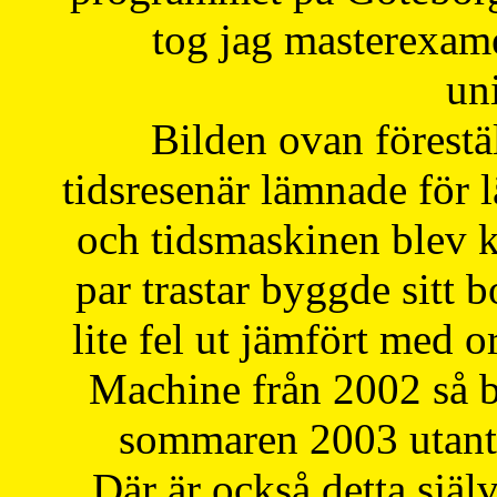
tog jag masterexa
uni
Bilden ovan förestä
tidsresenär lämnade för 
och tidsmaskinen blev k
par trastar byggde sitt b
lite fel ut jämfört med 
Machine från 2002 så be
sommaren 2003 utantil
Där är också detta själ