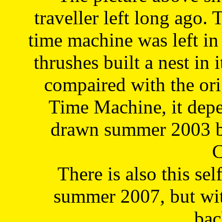
traveller left long ago. 
time machine was left in 
thrushes built a nest in 
compaired with the or
Time Machine, it depe
drawn summer 2003 by
C
There is also this sel
summer 2007, but wit
bac