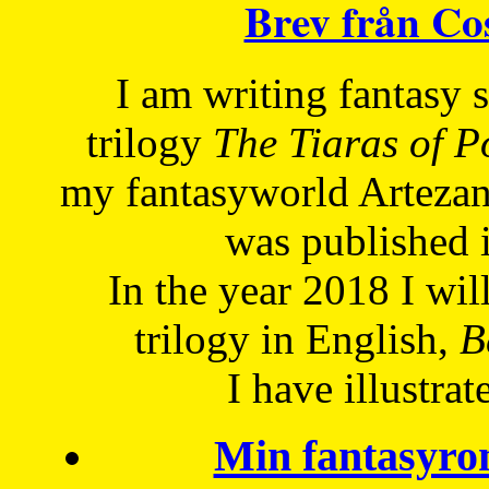
Brev från C
I am writing fantasy
trilogy
The Tiaras of 
my fantasyworld Artezan
was published 
In the year 2018 I will
trilogy in English,
Be
I have
illustrat
Min fantasyro