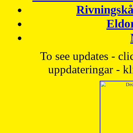
Rivningskå
Eldo
To see updates - cli
uppdateringar - kl