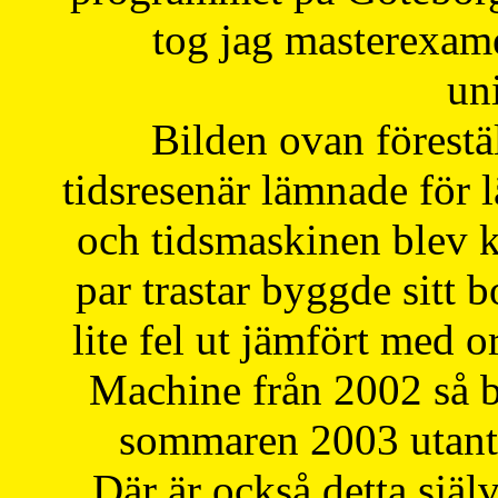
tog jag masterexa
uni
Bilden ovan förestä
tidsresenär lämnade för 
och tidsmaskinen blev k
par trastar byggde sitt b
lite fel ut jämfört med 
Machine från 2002 så be
sommaren 2003 utantil
Där är också detta själ