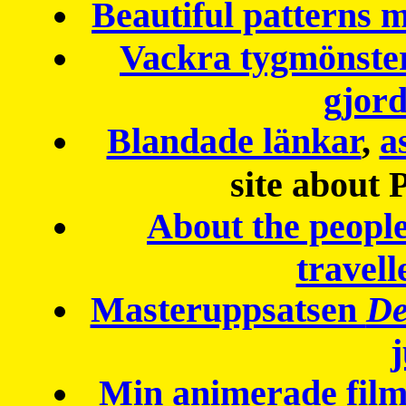
Beautiful patterns
Vackra tygmönster
gjor
Blandade länkar
,
a
site about 
About the peopl
travell
Masteruppsatsen
De
Min animerade fil