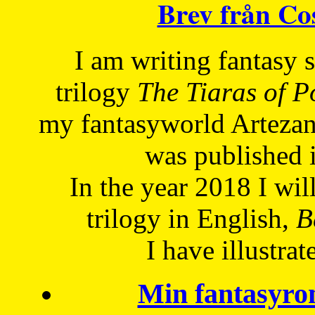
Brev från C
I am writing fantasy
trilogy
The Tiaras of 
my fantasyworld Artezan
was published 
In the year 2018 I will
trilogy in English,
Be
I have
illustrat
Min fantasyro