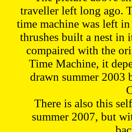
traveller left long ago. 
time machine was left in 
thrushes built a nest in 
compaired with the or
Time Machine, it depe
drawn summer 2003 by
C
There is also this sel
summer 2007, but wit
bac