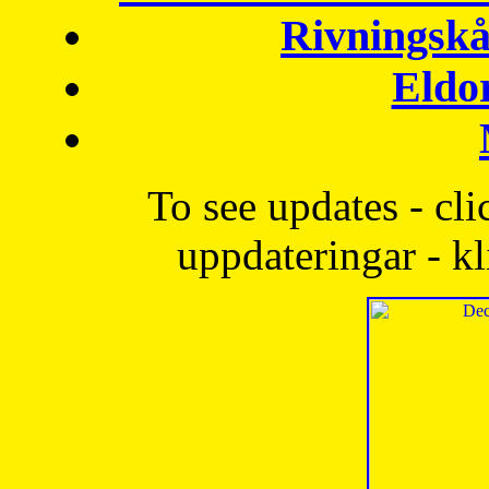
Rivningskå
Eldo
To see updates - cli
uppdateringar - kl