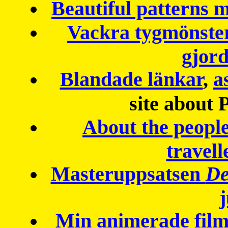
Beautiful patterns
Vackra tygmönster
gjor
Blandade länkar
,
a
site about 
About the peopl
travell
Masteruppsatsen
De
Min animerade fil