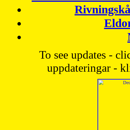
Rivningskå
Eldo
To see updates - cli
uppdateringar - kl