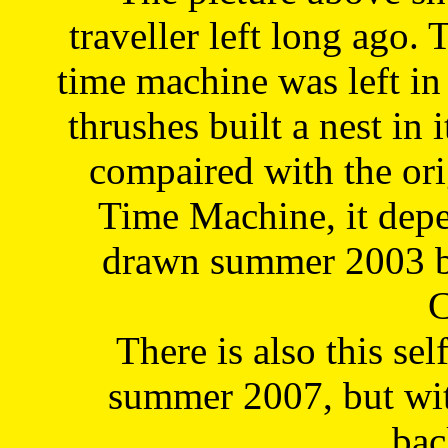
traveller left long ago. 
time machine was left in 
thrushes built a nest in 
compaired with the or
Time Machine, it depe
drawn summer 2003 by
C
There is also this sel
summer 2007, but wit
bac