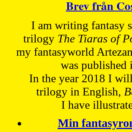
Brev från C
I am writing fantasy
trilogy
The Tiaras of 
my fantasyworld Artezan
was published 
In the year 2018 I will
trilogy in English,
Be
I have
illustrat
Min fantasyro