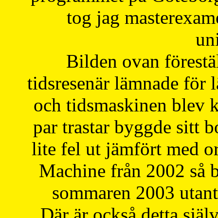
tog jag masterexa
uni
Bilden ovan förestä
tidsresenär lämnade för 
och tidsmaskinen blev k
par trastar byggde sitt b
lite fel ut jämfört med 
Machine från 2002 så be
sommaren 2003 utantil
Där är också detta själ