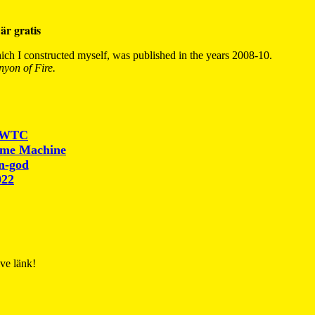
är gratis
ch I constructed myself, was published in the years 2008-10.
yon of Fire.
r WTC
ime Machine
un-god
022
ive länk!