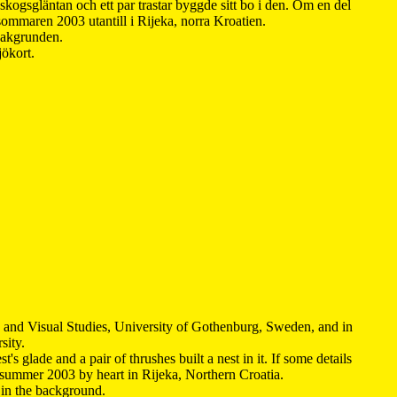
kogsgläntan och ett par trastar byggde sitt bo i den. Om en del
 sommaren 2003 utantill i Rijeka, norra Kroatien.
 bakgrunden.
jökort.
y and Visual Studies, University of Gothenburg, Sweden, and in
sity.
s glade and a pair of thrushes built a nest in it. If some details
 summer 2003 by heart in Rijeka, Northern Croatia
.
n in the background.