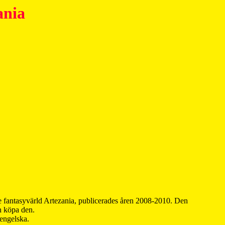
ania
 fantasyvärld Artezania, publicerades åren 2008-2010. Den
an köpa den.
 engelska.