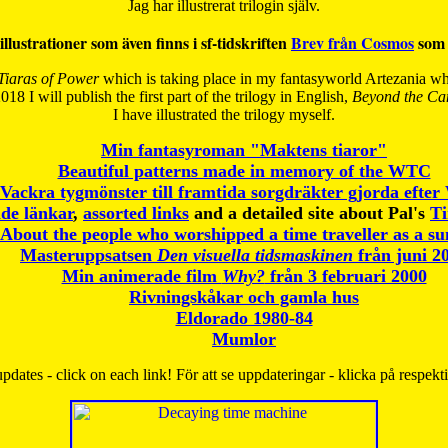
Jag har illustrerat trilogin själv.
illustrationer som även finns i sf-tidskriften
Brev från Cosmos
som 
Tiaras of Power
which is taking place in my fantasyworld Artezania whi
018 I will publish the first part of the trilogy in English,
Beyond the Can
I have
illustrated the trilogy myself.
Min fantasyroman "Maktens tiaror"
Beautiful patterns made in memory of the WTC
Vackra tygmönster till framtida sorgdräkter gjorda efte
de länkar
,
assorted links
and a detailed site about Pal's
T
About the people who worshipped a time traveller as a s
Masteruppsatsen
Den visuella tidsmaskinen
från juni 2
Min animerade film
Why?
från 3 februari 2000
Rivningskåkar och gamla hus
Eldorado 1980-84
Mumlor
pdates - click on each link! För att se uppdateringar - klicka på respekt