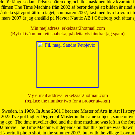
de för länge sedan. Tidsresenären dog och tidsmaskinen blev kvar ute i s
från filmen The Time Machine från 2002 så beror det på att bilden är ritad
å detta självporträttfoto taget, sommaren 2007, fast med byn Lovran i
mars 2007 är jag anställd på Navtor Nautic AB i Göteborg och rättar s
Min mejladress: erkelzaar2hotmail.com
(Byt ut tvåan mot ett snabel-a, på detta vis hindrar jag spam)
My e-mail address: erkelzaar2hotmail.com
(replace the number two for a proper at-sign)
 Sweden, in 1969. In June 2001 I became Master of Arts in Art Histor
 2022 I've got higher Degree of Master in the same subject, same univer
 ago. The time traveller died and the time machine was left in the forest'
02 movie The Time Machine, it depends on that this picture was drawn
self-portrait photo shot, in the summer 2007, but with the village Lovra