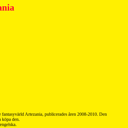
ania
 fantasyvärld Artezania, publicerades åren 2008-2010. Den
an köpa den.
 engelska.