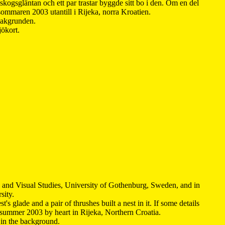
kogsgläntan och ett par trastar byggde sitt bo i den. Om en del
 sommaren 2003 utantill i Rijeka, norra Kroatien.
 bakgrunden.
jökort.
y and Visual Studies, University of Gothenburg, Sweden, and in
sity.
s glade and a pair of thrushes built a nest in it. If some details
 summer 2003 by heart in Rijeka, Northern Croatia
.
n in the background.