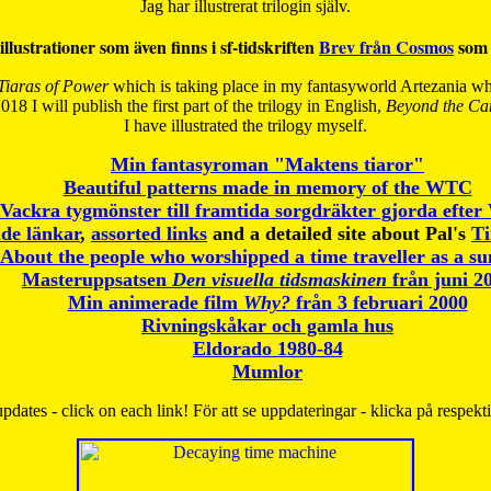
Jag har illustrerat trilogin själv.
illustrationer som även finns i sf-tidskriften
Brev från Cosmos
som 
Tiaras of Power
which is taking place in my fantasyworld Artezania whi
018 I will publish the first part of the trilogy in English,
Beyond the Can
I have
illustrated the trilogy myself.
Min fantasyroman "Maktens tiaror"
Beautiful patterns made in memory of the WTC
Vackra tygmönster till framtida sorgdräkter gjorda efte
de länkar
,
assorted links
and a detailed site about Pal's
T
About the people who worshipped a time traveller as a s
Masteruppsatsen
Den visuella tidsmaskinen
från juni 2
Min animerade film
Why?
från 3 februari 2000
Rivningskåkar och gamla hus
Eldorado 1980-84
Mumlor
pdates - click on each link! För att se uppdateringar - klicka på respekt