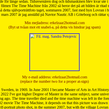
de för länge sedan. Tidsresenären dog och tidsmaskinen blev kvar ute i s
från filmen The Time Machine från 2002 så beror det på att bilden är ritad
å detta självporträttfoto taget, sommaren 2007, fast med byn Lovran i
mars 2007 är jag anställd på Navtor Nautic AB i Göteborg och rättar s
Min mejladress: erkelzaar2hotmail.com
(Byt ut tvåan mot ett snabel-a, på detta vis hindrar jag spam)
My e-mail address: erkelzaar2hotmail.com
(replace the number two for a proper at-sign)
 Sweden, in 1969. In June 2001 I became Master of Arts in Art Histor
 2022 I've got higher Degree of Master in the same subject, same univer
 ago. The time traveller died and the time machine was left in the forest'
02 movie The Time Machine, it depends on that this picture was drawn
self-portrait photo shot, in the summer 2007, but with the village Lovra