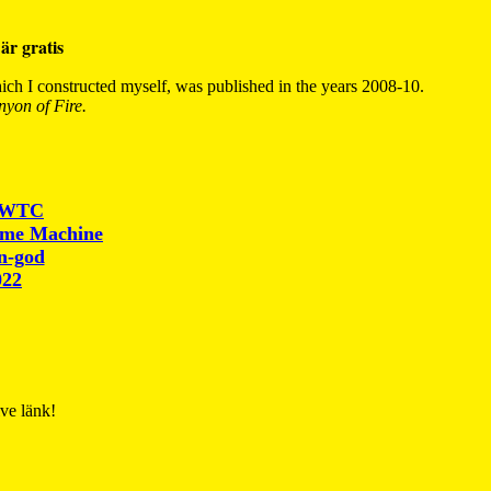
är gratis
ch I constructed myself, was published in the years 2008-10.
yon of Fire.
r WTC
ime Machine
un-god
022
ive länk!