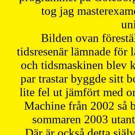
tog jag masterexa
uni
Bilden ovan förestä
tidsresenär lämnade för 
och tidsmaskinen blev k
par trastar byggde sitt b
lite fel ut jämfört med 
Machine från 2002 så be
sommaren 2003 utantil
Där är också detta själ