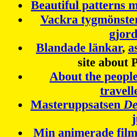
Beautiful patterns
Vackra tygmönster
gjor
Blandade länkar
,
a
site about 
About the peopl
travell
Masteruppsatsen
De
Min animerade fil