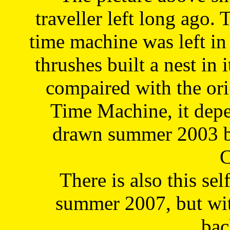
traveller left long ago. 
time machine was left in 
thrushes built a nest in 
compaired with the or
Time Machine, it depe
drawn summer 2003 by
C
There is also this sel
summer 2007, but wit
bac