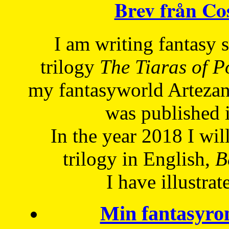
Brev från C
I am writing fantasy
trilogy
The Tiaras of 
my fantasyworld Artezan
was published 
In the year 2018 I will
trilogy in English,
Be
I have
illustrat
Min fantasyro