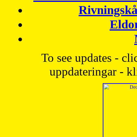
Rivningskå
Eldo
To see updates - cli
uppdateringar - kl