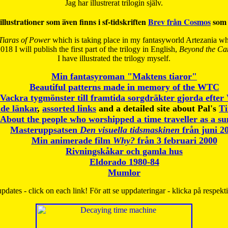
Jag har illustrerat trilogin själv.
illustrationer som även finns i sf-tidskriften
Brev från Cosmos
som 
Tiaras of Power
which is taking place in my fantasyworld Artezania whi
018 I will publish the first part of the trilogy in English,
Beyond the Can
I have
illustrated the trilogy myself.
Min fantasyroman "Maktens tiaror"
Beautiful patterns made in memory of the WTC
Vackra tygmönster till framtida sorgdräkter gjorda efte
de länkar
,
assorted links
and a detailed site about Pal's
T
About the people who worshipped a time traveller as a s
Masteruppsatsen
Den visuella tidsmaskinen
från juni 2
Min animerade film
Why?
från 3 februari 2000
Rivningskåkar och gamla hus
Eldorado 1980-84
Mumlor
pdates - click on each link! För att se uppdateringar - klicka på respekt