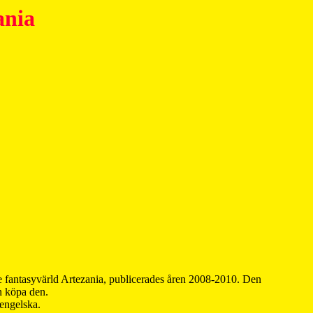
ania
 fantasyvärld Artezania, publicerades åren 2008-2010. Den
an köpa den.
 engelska.