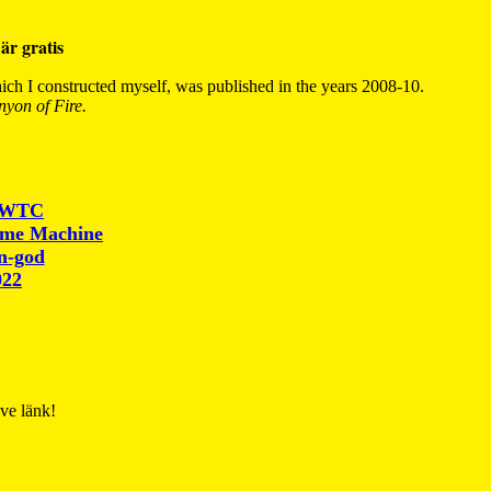
är gratis
ch I constructed myself, was published in the years 2008-10.
yon of Fire.
r WTC
ime Machine
un-god
022
ive länk!