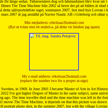
de för länge sedan. Tidsresenären dog och tidsmaskinen blev kvar ute i s
från filmen The Time Machine från 2002 så beror det på att bilden är ritad
å detta självporträttfoto taget, sommaren 2007, fast med byn Lovran i
mars 2007 är jag anställd på Navtor Nautic AB i Göteborg och rättar s
Min mejladress: erkelzaar2hotmail.com
(Byt ut tvåan mot ett snabel-a, på detta vis hindrar jag spam)
My e-mail address: erkelzaar2hotmail.com
(replace the number two for a proper at-sign)
 Sweden, in 1969. In June 2001 I became Master of Arts in Art Histor
 2022 I've got higher Degree of Master in the same subject, same univer
 ago. The time traveller died and the time machine was left in the forest'
02 movie The Time Machine, it depends on that this picture was drawn
self-portrait photo shot, in the summer 2007, but with the village Lovra