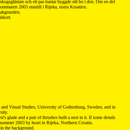
kogsgläntan och ett par trastar byggde sitt bo i den. Om en del
 sommaren 2003 utantill i Rijeka, norra Kroatien.
 bakgrunden.
jökort.
y and Visual Studies, University of Gothenburg, Sweden, and in
sity.
s glade and a pair of thrushes built a nest in it. If some details
 summer 2003 by heart in Rijeka, Northern Croatia
.
n in the background.