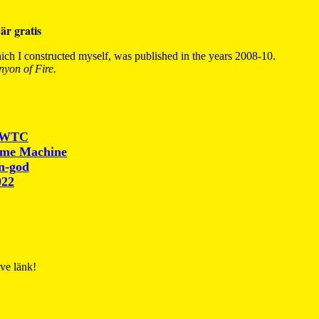
är gratis
ch I constructed myself, was published in the years 2008-10.
yon of Fire.
r WTC
ime Machine
un-god
022
ive länk!