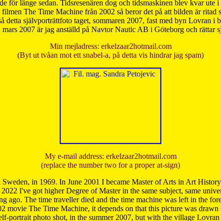
de för länge sedan. Tidsresenären dog och tidsmaskinen blev kvar ute i s
från filmen The Time Machine från 2002 så beror det på att bilden är ritad
å detta självporträttfoto taget, sommaren 2007, fast med byn Lovran i
mars 2007 är jag anställd på Navtor Nautic AB i Göteborg och rättar s
Min mejladress: erkelzaar2hotmail.com
(Byt ut tvåan mot ett snabel-a, på detta vis hindrar jag spam)
My e-mail address: erkelzaar2hotmail.com
(replace the number two for a proper at-sign)
 Sweden, in 1969. In June 2001 I became Master of Arts in Art Histor
 2022 I've got higher Degree of Master in the same subject, same univer
 ago. The time traveller died and the time machine was left in the forest'
02 movie The Time Machine, it depends on that this picture was drawn
self-portrait photo shot, in the summer 2007, but with the village Lovra