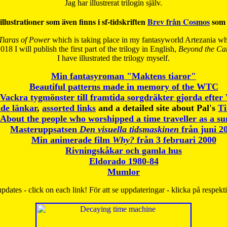
Jag har illustrerat trilogin själv.
illustrationer som även finns i sf-tidskriften
Brev från Cosmos
som 
Tiaras of Power
which is taking place in my fantasyworld Artezania whi
018 I will publish the first part of the trilogy in English,
Beyond the Can
I have
illustrated the trilogy myself.
Min fantasyroman "Maktens tiaror"
Beautiful patterns made in memory of the WTC
Vackra tygmönster till framtida sorgdräkter gjorda efte
de länkar
,
assorted links
and a detailed site about Pal's
T
About the people who worshipped a time traveller as a s
Masteruppsatsen
Den visuella tidsmaskinen
från juni 2
Min animerade film
Why?
från 3 februari 2000
Rivningskåkar och gamla hus
Eldorado 1980-84
Mumlor
pdates - click on each link! För att se uppdateringar - klicka på respekt