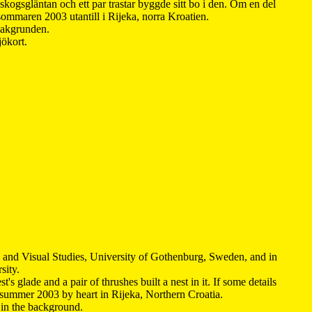
kogsgläntan och ett par trastar byggde sitt bo i den. Om en del
 sommaren 2003 utantill i Rijeka, norra Kroatien.
 bakgrunden.
jökort.
y and Visual Studies, University of Gothenburg, Sweden, and in
sity.
s glade and a pair of thrushes built a nest in it. If some details
 summer 2003 by heart in Rijeka, Northern Croatia
.
n in the background.