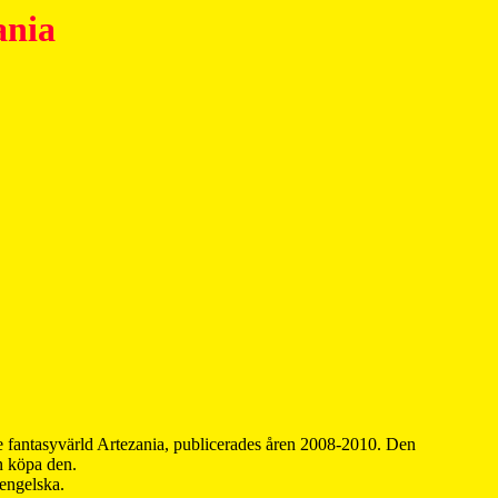
ania
 fantasyvärld Artezania, publicerades åren 2008-2010. Den
an köpa den.
 engelska.