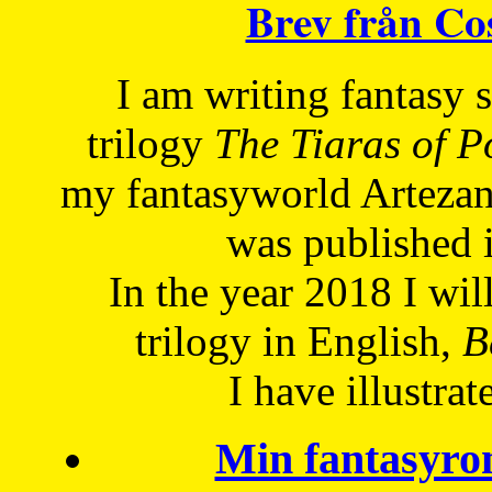
Brev från C
I am writing fantasy
trilogy
The Tiaras of 
my fantasyworld Artezan
was published 
In the year 2018 I will
trilogy in English,
Be
I have
illustrat
Min fantasyro