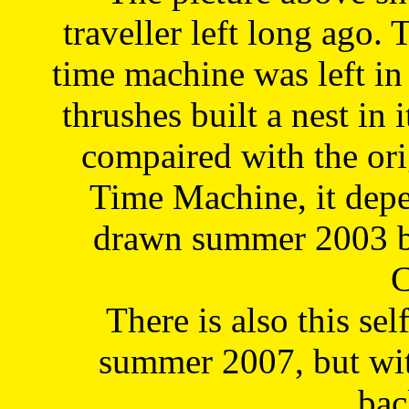
traveller left long ago. 
time machine was left in 
thrushes built a nest in 
compaired with the or
Time Machine, it depe
drawn summer 2003 by
C
There is also this sel
summer 2007, but wit
bac