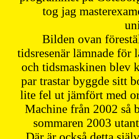
tog jag masterexa
uni
Bilden ovan förestä
tidsresenär lämnade för 
och tidsmaskinen blev k
par trastar byggde sitt b
lite fel ut jämfört med 
Machine från 2002 så be
sommaren 2003 utantil
Där är också detta själ