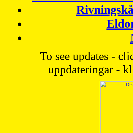
Rivningskå
Eldo
To see updates - cli
uppdateringar - kl