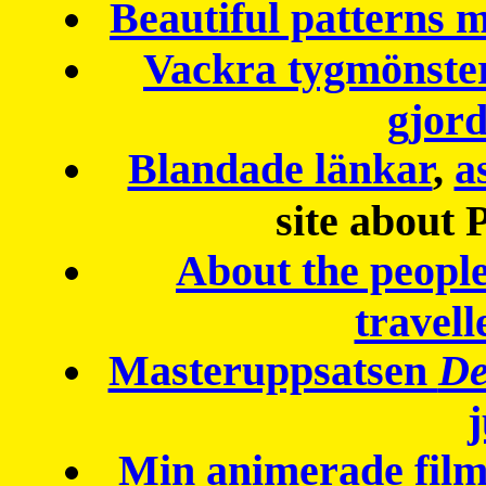
Beautiful patterns
Vackra tygmönster
gjor
Blandade länkar
,
a
site about 
About the peopl
travell
Masteruppsatsen
De
Min animerade fil