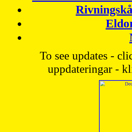
Rivningskå
Eldo
To see updates - cli
uppdateringar - kl