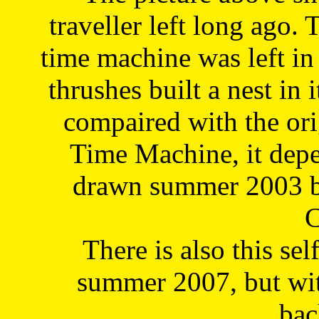
traveller left long ago. 
time machine was left in 
thrushes built a nest in 
compaired with the or
Time Machine, it depe
drawn summer 2003 by
C
There is also this sel
summer 2007, but wit
bac