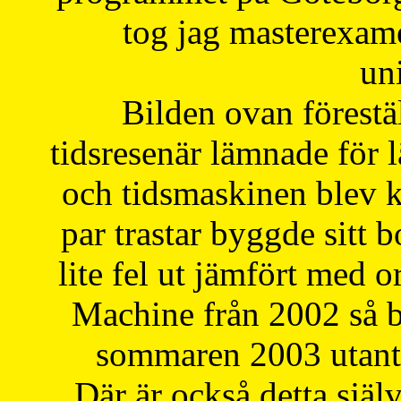
tog jag masterexa
uni
Bilden ovan förestä
tidsresenär lämnade för 
och tidsmaskinen blev k
par trastar byggde sitt b
lite fel ut jämfört med 
Machine från 2002 så be
sommaren 2003 utantil
Där är också detta själ