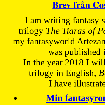
Brev från C
I am writing fantasy
trilogy
The Tiaras of 
my fantasyworld Artezan
was published 
In the year 2018 I will
trilogy in English,
Be
I have
illustrat
Min fantasyro