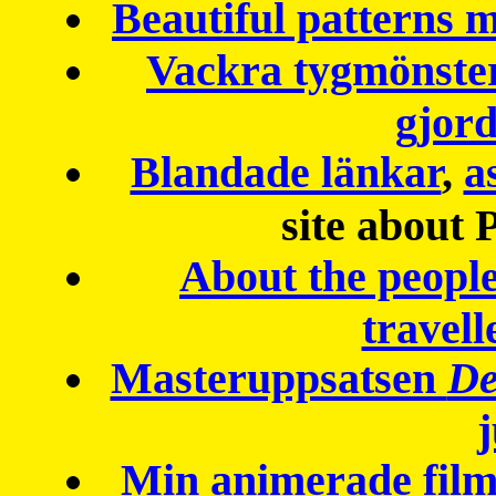
Beautiful patterns
Vackra tygmönster
gjor
Blandade länkar
,
a
site about 
About the peopl
travell
Masteruppsatsen
De
Min animerade fil