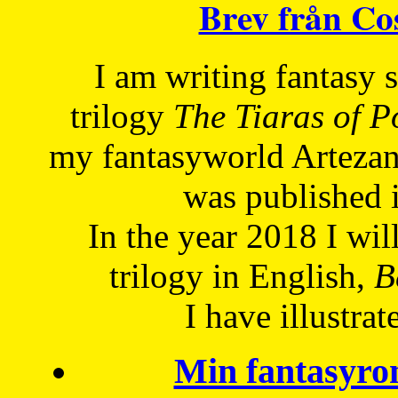
Brev från C
I am writing fantasy
trilogy
The Tiaras of 
my fantasyworld Artezan
was published 
In the year 2018 I will
trilogy in English,
Be
I have
illustrat
Min fantasyro