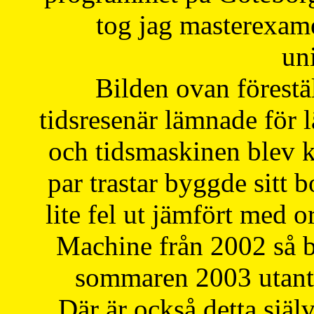
tog jag masterexa
uni
Bilden ovan förestä
tidsresenär lämnade för 
och tidsmaskinen blev k
par trastar byggde sitt b
lite fel ut jämfört med 
Machine från 2002 så be
sommaren 2003 utantil
Där är också detta själ