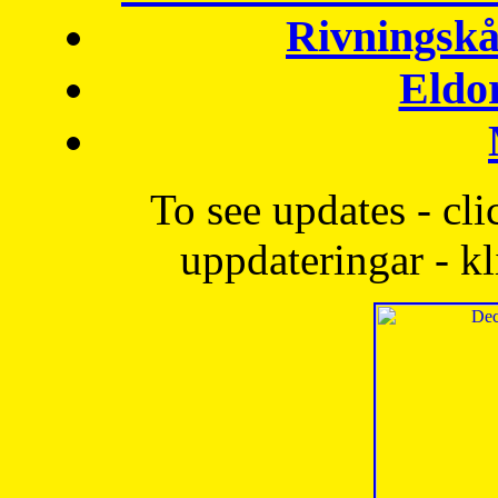
Rivningskå
Eldo
To see updates - cli
uppdateringar - kl