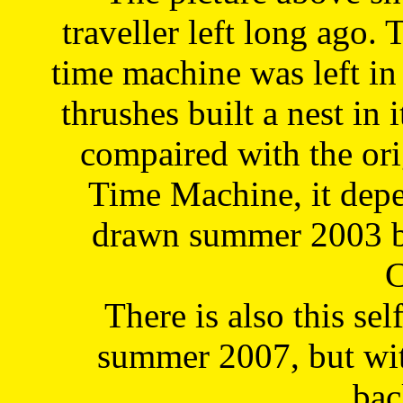
traveller left long ago. 
time machine was left in 
thrushes built a nest in 
compaired with the or
Time Machine, it depe
drawn summer 2003 by
C
There is also this sel
summer 2007, but wit
bac