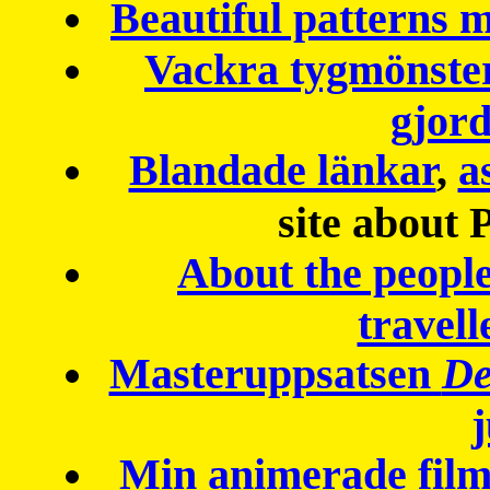
Beautiful patterns
Vackra tygmönster
gjor
Blandade länkar
,
a
site about 
About the peopl
travell
Masteruppsatsen
De
Min animerade fil