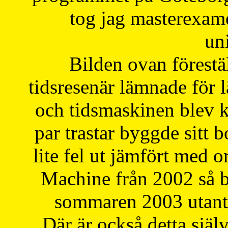
tog jag masterexa
uni
Bilden ovan förestä
tidsresenär lämnade för 
och tidsmaskinen blev k
par trastar byggde sitt b
lite fel ut jämfört med 
Machine från 2002 så be
sommaren 2003 utantil
Där är också detta själ