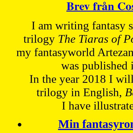
Brev från C
I am writing fantasy
trilogy
The Tiaras of 
my fantasyworld Artezan
was published 
In the year 2018 I will
trilogy in English,
Be
I have
illustrat
Min fantasyro