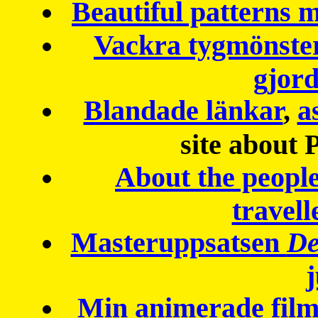
Beautiful patterns
Vackra tygmönster
gjor
Blandade länkar
,
a
site about 
About the peopl
travell
Masteruppsatsen
De
Min animerade fil