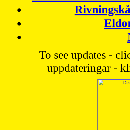
Rivningskå
Eldo
To see updates - cli
uppdateringar - kl