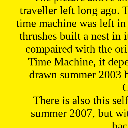
traveller left long ago. 
time machine was left in 
thrushes built a nest in 
compaired with the or
Time Machine, it depe
drawn summer 2003 by
C
There is also this sel
summer 2007, but wit
bac