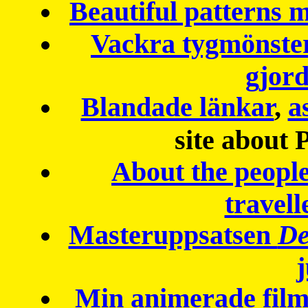
Beautiful patterns
Vackra tygmönster
gjor
Blandade länkar
,
a
site about 
About the peopl
travell
Masteruppsatsen
De
Min animerade fil