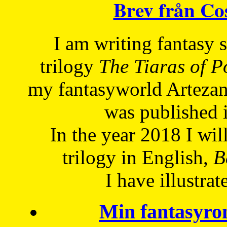
Brev från C
I am writing fantasy
trilogy
The Tiaras of 
my fantasyworld Artezan
was published 
In the year 2018 I will
trilogy in English,
Be
I have
illustrat
Min fantasyro