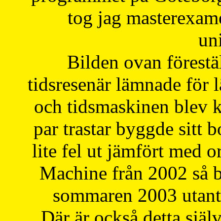
tog jag masterexa
uni
Bilden ovan förestä
tidsresenär lämnade för 
och tidsmaskinen blev k
par trastar byggde sitt b
lite fel ut jämfört med 
Machine från 2002 så be
sommaren 2003 utantil
Där är också detta själ