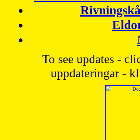
Rivningskå
Eldo
To see updates - cli
uppdateringar - kl