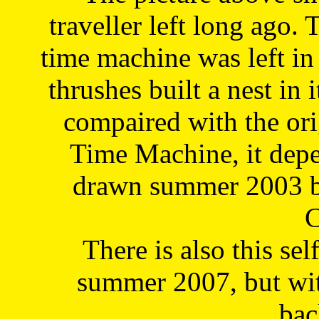
traveller left long ago. 
time machine was left in 
thrushes built a nest in 
compaired with the or
Time Machine, it depe
drawn summer 2003 by
C
There is also this sel
summer 2007, but wit
bac