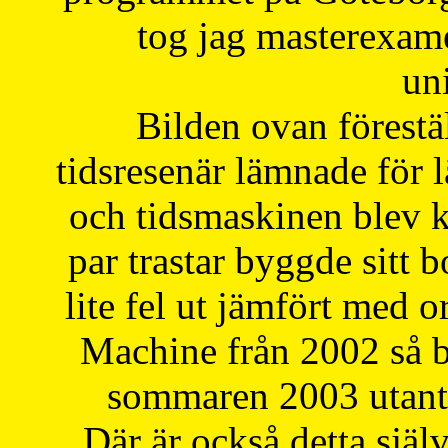
tog jag masterexa
uni
Bilden ovan förestä
tidsresenär lämnade för 
och tidsmaskinen blev k
par trastar byggde sitt b
lite fel ut jämfört med 
Machine från 2002 så be
sommaren 2003 utantil
Där är också detta själ