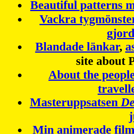
Beautiful patterns
Vackra tygmönster
gjor
Blandade länkar
,
a
site about 
About the peopl
travell
Masteruppsatsen
De
Min animerade fil