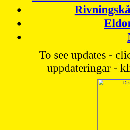
Rivningskå
Eldo
To see updates - cli
uppdateringar - kl