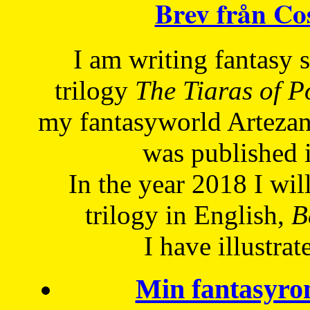
Brev från C
I am writing fantasy
trilogy
The Tiaras of 
my fantasyworld Artezan
was published 
In the year 2018 I will
trilogy in English,
Be
I have
illustrat
Min fantasyro