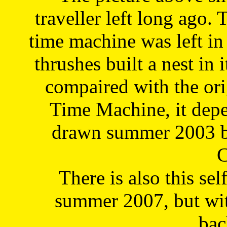
traveller left long ago. 
time machine was left in 
thrushes built a nest in 
compaired with the or
Time Machine, it depe
drawn summer 2003 by
C
There is also this sel
summer 2007, but wit
bac